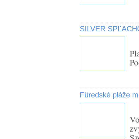
SILVER SPĽACH
Pl
Po
Füredské pláže me
Vo
zv
Sz