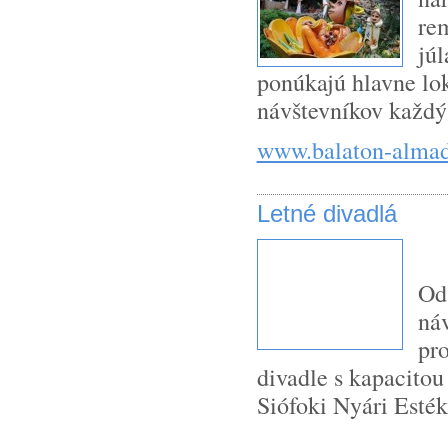
re
júl
ponúkajú hlavne lok
návštevníkov každý
www.balaton-almad
Letné divadlá
Od
náv
pr
divadle s kapacito
Siófoki Nyári Esték