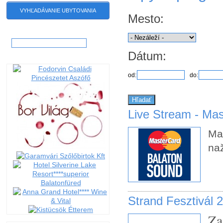
VYHĽADÁVANIE UBYTOVANIA
Mesto:
Hľadať:
Dátum:
Live Stream - Ma
Mas
na
Strand Fesztivál 
Za