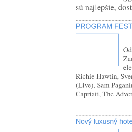
sú najlepšie, dos
PROGRAM FESTI
Od 
Zam
ele
Richie Hawtin, Sve
(Live), Sam Pagani
Capriati, The Adven
Nový luxusný hote