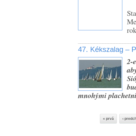
Sta
Med
rok
47. Kékszalag – 
2-
ab
Sió
bud
mnohými plachetni
« prvá
‹ predc