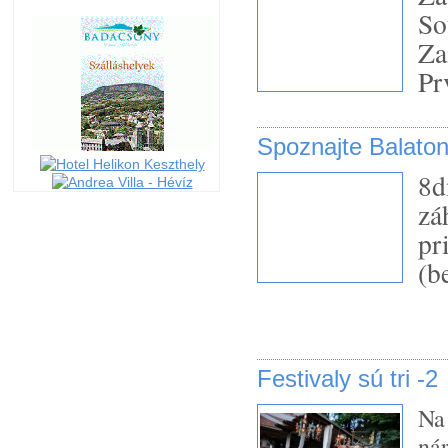
So
Za
Pr
Spoznajte Balato
8d
zá
pr
(b
Festivaly sú tri -2
Na
ná