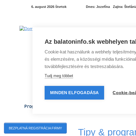
6. august 2026 štvrtok
Dnes:
Jozefína
Zajtra:
Štefáni
Az balatoninfo.sk webhelyen ta
Cookie-kat használunk a webhely teljesítmény
és elemzésére, a közösségi média funkcióinak 
továbbfejlesztésére és testreszabására.
Tudj meg többet
MINDEN ELFOGADÁSA
Cookie-beá
Programy pri Balatone
Mestá pri Balatone
BEZPLATNÁ REGISTRÁCIA FIRMY
Tipy & progr