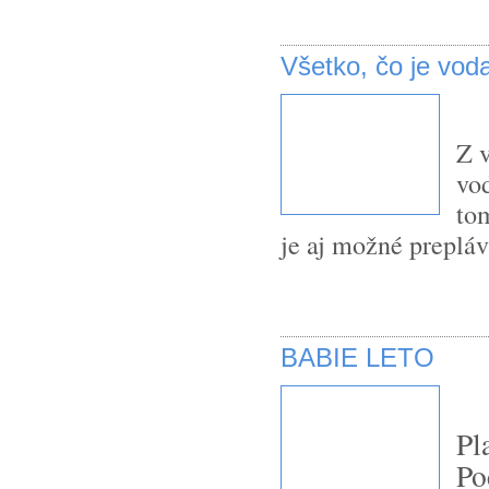
Všetko, čo je vod
Z v
vod
tom
je aj možné preplá
BABIE LETO
Pl
Po