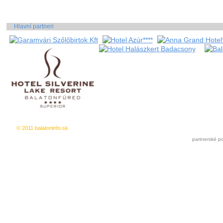
Hlavní partneri
© 2011 balatoninfo.sk
Inzercia zdarma
|
Pridat k oblúbeným
partnerské po