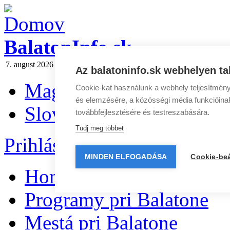
BalatonInfo.sk
7. august 2026 piatok
Dnes:
Štefánia
Zajtra:
Oskár
Spravodaj
|
Rekl
Az balatoninfo.sk webhelyen ta
Magyar
Cookie-kat használunk a webhely teljesítmény
és elemzésére, a közösségi média funkcióinak 
Slovenčina
továbbfejlesztésére és testreszabására.
Tudj meg többet
Prihlásenie
|
Registrácia
MINDEN ELFOGADÁSA
Cookie-beá
Home
Programy pri Balatone
Mestá pri Balatone