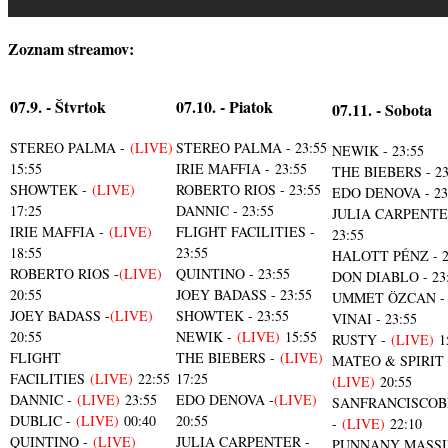
Zoznam streamov:
07.9. - Štvrtok
07.10. - Piatok
07.11. - Sobota
STEREO PALMA -
(LIVE)
STEREO PALMA - 23:55
NEWIK - 23:55
15:55
IRIE MAFFIA - 23:55
THE BIEBERS - 23
SHOWTEK -
(LIVE)
ROBERTO RIOS - 23:55
EDO DENOVA - 23
17:25
DANNIC - 23:55
JULIA CARPENTE
IRIE MAFFIA -
(LIVE)
FLIGHT FACILITIES -
23:55
18:55
23:55
HALOTT PÉNZ - 2
ROBERTO RIOS -
(LIVE)
QUINTINO - 23:55
DON DIABLO - 23
20:55
JOEY BADASS - 23:55
UMMET ÖZCAN - 
JOEY BADASS -
(LIVE)
SHOWTEK - 23:55
VINAI - 23:55
20:55
NEWIK -
(LIVE)
15:55
RUSTY -
(LIVE)
1
FLIGHT
THE BIEBERS -
(LIVE)
MATEO & SPIRIT 
FACILITIES
(LIVE)
22:55
17:25
(LIVE)
20:55
DANNIC -
(LIVE)
23:55
EDO DENOVA -
(LIVE)
SANFRANCISCOB
DUBLIC -
(LIVE)
00:40
20:55
-
(LIVE)
22:10
QUINTINO -
(LIVE)
JULIA CARPENTER -
PUNNANY MASSIF