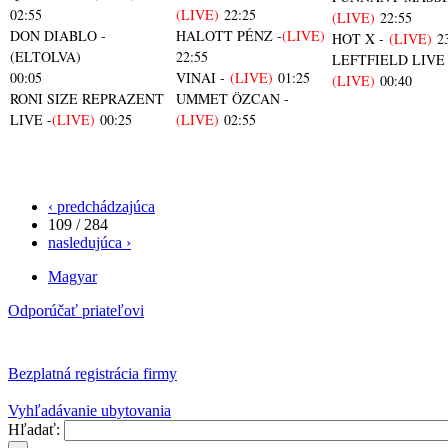
02:55
(LIVE)
22:25
(LIVE)
22:55
DON DIABLO -
HALOTT PÉNZ -
(LIVE)
HOT X -
(LIVE)
2
(ELTOLVA)
22:55
LEFTFIELD LIVE 
00:05
VINAI -
(LIVE)
01:25
(LIVE)
00:40
RONI SIZE REPRAZENT
UMMET ÖZCAN -
LIVE -
(LIVE)
00:25
(LIVE)
02:55
‹ predchádzajúca
109 / 284
nasledujúca ›
Magyar
Odporúčať priateľovi
Bezplatná registrácia firmy
Vyhľadávanie ubytovania
Hľadať: