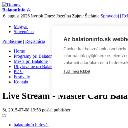
BalatonInfo.sk
6. august 2026 štvrtok
Dnes:
Jozefína
Zajtra:
Štefánia
Spravodaj
|
Re
Magyar
Slovenčina
Az balatoninfo.sk webhe
Prihlásenie
|
Registrácia
Cookie-kat használunk a webhely t
Home
információk gyűjtésére és elemzés
Programy pri Balatone
Mestá pri Balatone
valamint a tartalom és a hirdetése
Ubytovanie pri Balatone
Pláže
Tudj meg többet
Festivaly
Kontakt
Live Stream - Master Card Bal
St, 2015-07-08 19:58 poslal publisher
in
balatoninfo hírlevél