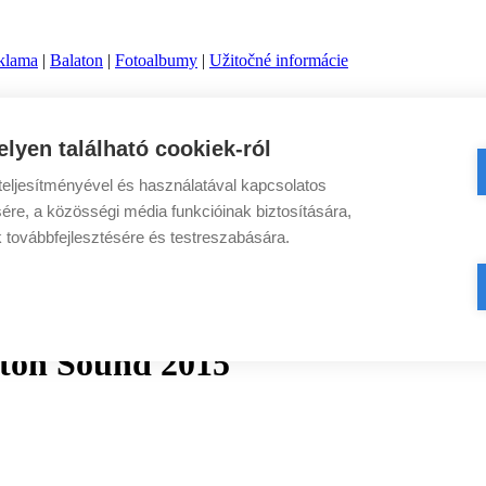
klama
|
Balaton
|
Fotoalbumy
|
Užitočné informácie
lyen található cookiek-ról
eljesítményével és használatával kapcsolatos
ére, a közösségi média funkcióinak biztosítására,
k továbbfejlesztésére és testreszabására.
aton Sound 2015