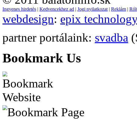
Ingyenes hirdetés
|
Kedvencekhez ad
|
Jogi nyilatkozat
|
Reklám
|
Ról
webdesign
:
epix technolog
partner portálaink:
svadba
(
Bookmark Us