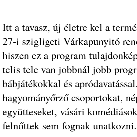
Itt a tavasz, új életre kel a ter
27-i szigligeti Várkapunyitó re
hiszen ez a program tulajdonkép
telis tele van jobbnál jobb pro
bábjátékokkal és apródavatássa
hagyományőrző csoportokat, nép
együtteseket, vásári komédiásoka
felnőttek sem fognak unatkozni.