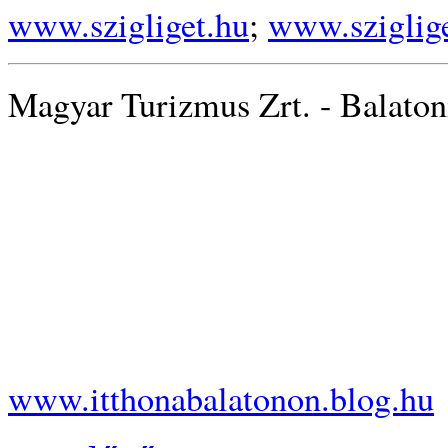
www.szigliget.hu
;
www.sziglige
Magyar Turizmus Zrt. - Balaton
Tel.: +36-
E-mail: bala
Intern
Blo
www.itthonabalatonon.blog.hu