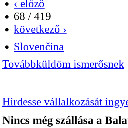
‹ előző
68 / 419
következő ›
Slovenčina
Továbbküldöm ismerősnek
Hirdesse vállalkozását ingy
Nincs még szállása a Bala