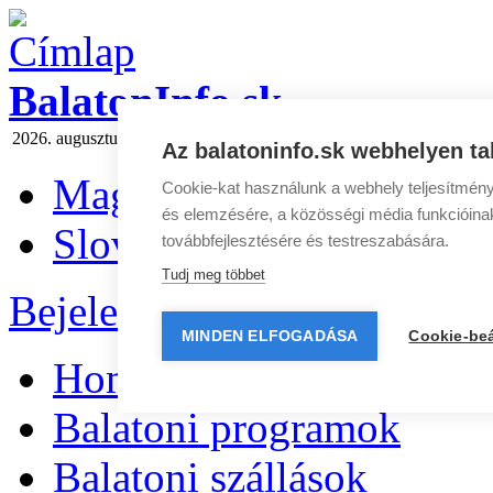
BalatonInfo.sk
2026. augusztus 8 szombat
Ma:
László
Holnap:
Emőd
Hírlevél
|
Médi
Az balatoninfo.sk webhelyen ta
Magyar
Cookie-kat használunk a webhely teljesítmény
és elemzésére, a közösségi média funkcióinak 
Slovenčina
továbbfejlesztésére és testreszabására.
Tudj meg többet
Bejelentkezés
|
Regisztráció
MINDEN ELFOGADÁSA
Cookie-beá
Home
Balatoni programok
Balatoni szállások