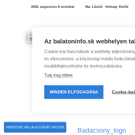
2026. augusztus 8 szombat
Ma:
László
Holnap:
Emőd
Az balatoninfo.sk webhelyen ta
Cookie-kat használunk a webhely teljesítmény
és elemzésére, a közösségi média funkcióinak 
továbbfejlesztésére és testreszabására.
Tudj meg többet
MINDEN ELFOGADÁSA
Cookie-beá
Balatoni programok
Balatoni szállások
Balato
HIRDESSE VÁLLALKOZÁSÁT INGYEN
Badacsony_logo