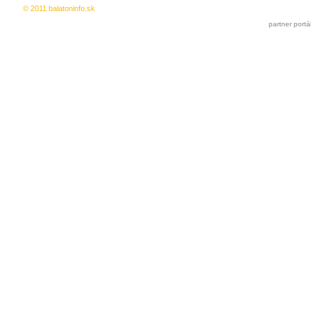
© 2011 balatoninfo.sk
Ingyenes hirdetés
|
Kedvencekhez a
partner portá