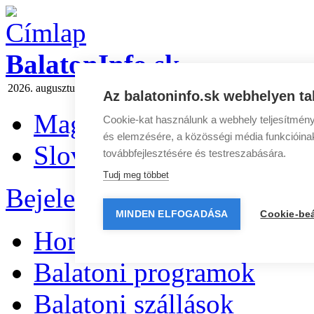
BalatonInfo.sk
2026. augusztus 6 csütörtök
Ma:
Berta
Holnap:
Ibolya
Hírlevél
|
Médi
Az balatoninfo.sk webhelyen ta
Magyar
Cookie-kat használunk a webhely teljesítmény
és elemzésére, a közösségi média funkcióinak 
Slovenčina
továbbfejlesztésére és testreszabására.
Tudj meg többet
Bejelentkezés
|
Regisztráció
MINDEN ELFOGADÁSA
Cookie-beá
Home
Balatoni programok
Balatoni szállások