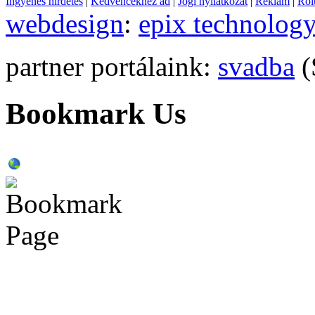
Ingyenes hirdetés
|
Kedvencekhez ad
|
Jogi nyilatkozat
|
Reklám
|
Ról
webdesign
:
epix technolog
partner portálaink:
svadba
(
Bookmark Us