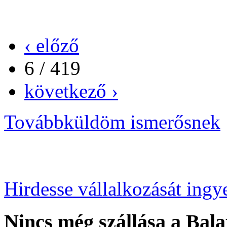
‹ előző
6 / 419
következő ›
Továbbküldöm ismerősnek
Hirdesse vállalkozását ingy
Nincs még szállása a Bala