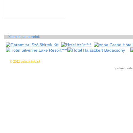
Kiemelt partnereink
© 2011 balatoninfo.sk
Ingyenes hirdetés
|
Kedvencekhez a
partner portá