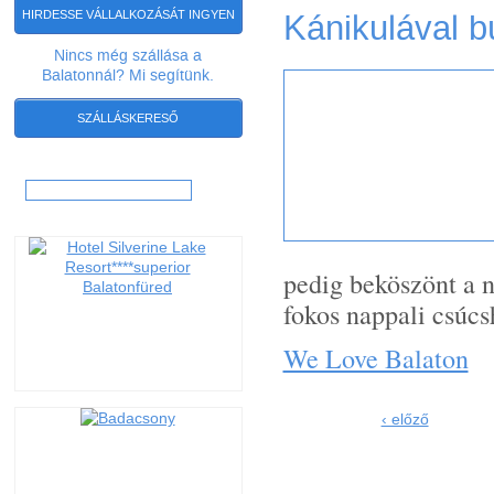
Kánikulával b
HIRDESSE VÁLLALKOZÁSÁT INGYEN
Nincs még szállása a
Balatonnál? Mi segítünk.
SZÁLLÁSKERESŐ
Keresés:
pedig beköszönt a n
fokos nappali csúcs
We Love Balaton
‹ előző