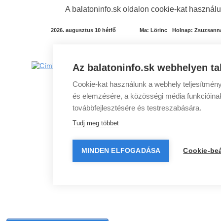
A balatoninfo.sk oldalon cookie-kat használu
2026. augusztus 10 hétfő
Ma:
Lörinc
Holnap:
Zsuzsann
Az balatoninfo.sk webhelyen ta
Cookie-kat használunk a webhely teljesítmény
és elemzésére, a közösségi média funkcióinak 
továbbfejlesztésére és testreszabására.
Tudj meg többet
MINDEN ELFOGADÁSA
Cookie-beá
Balatoni programok
Balatoni szállások
Balato