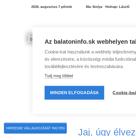
2026. augusztus 7 péntek
Ma:
Ibolya
Holnap:
László
Az balatoninfo.sk webhelyen ta
Cookie-kat használunk a webhely teljesítmény
és elemzésére, a közösségi média funkcióinak 
továbbfejlesztésére és testreszabására.
Tudj meg többet
MINDEN ELFOGADÁSA
Cookie-beá
Balatoni programok
Balatoni szállások
Balato
HIRDESSE VÁLLALKOZÁSÁT INGYEN
Jaj, úgy élve