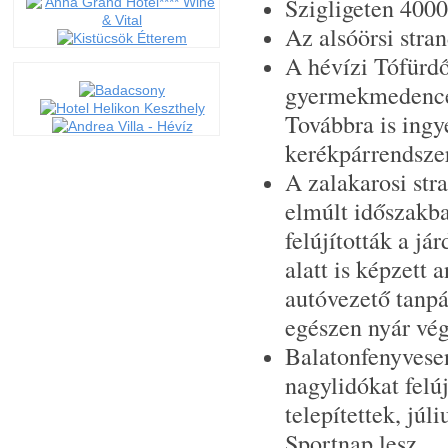
Szigligeten 4000
Az alsóörsi stra
A hévízi Tófürdő
gyermekmedencén
Továbbra is ingy
kerékpárrendszer
A zalakarosi str
elmúlt időszakba
felújították a já
alatt is képzett
autóvezető tanpá
egészen nyár vég
Balatonfenyvesen
nagylidókat felúj
telepítettek, júl
Sportnap lesz.