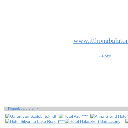
E-mail:
Int
Bl
www.itthonabalato
‹ előző
Kiemelt partnereink