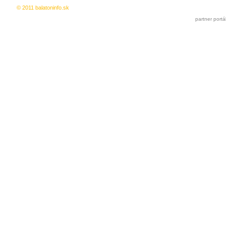
© 2011 balatoninfo.sk
Ingyenes hirdetés
|
Kedvencekhez a
partner portá