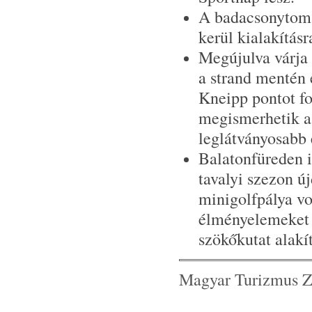
A badacsonytomaj
kerül kialakításr
Megújulva várja 
a strand mentén 
Kneipp pontot fo
megismerhetik a s
leglátványosabb 
Balatonfüreden i
tavalyi szezon ú
minigolfpálya vo
élményelemeket t
szökőkutat alakít
Magyar Turizmus Zr
Tel.: 