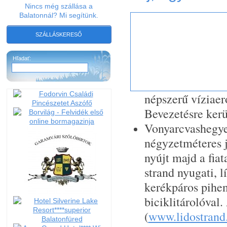
Nincs még szállása a
Balatonnál? Mi segítünk.
SZÁLLÁSKERESŐ
Hľadať:
népszerű víziaer
Bevezetésre kerü
Vonyarcvashegyen
négyzetméteres j
nyújt majd a fiat
strand nyugati, l
kerékpáros pihen
biciklitárolóval
(
www.lidostrand