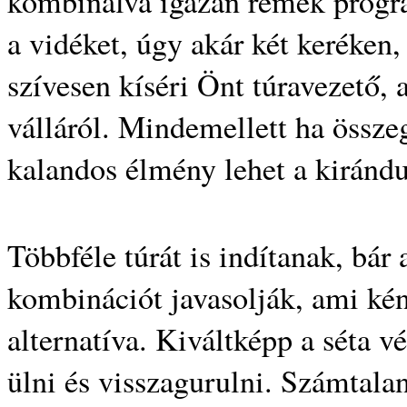
kombinálva igazán remek progra
a vidéket, úgy akár két keréken,
szívesen kíséri Önt túravezető, a
válláról. Mindemellett ha összeg
kalandos élmény lehet a kirándu
Többféle túrát is indítanak, bár
kombinációt javasolják, ami ké
alternatíva. Kiváltképp a séta
ülni és visszagurulni. Számtalan