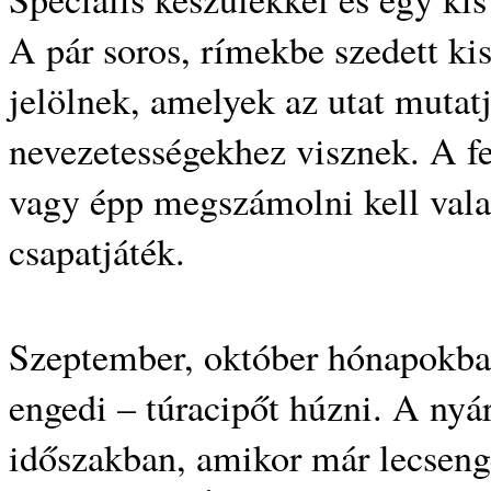
A pár soros, rímekbe szedett kis
jelölnek, amelyek az utat mutat
nevezetességekhez visznek. A f
vagy épp megszámolni kell valam
csapatjáték.
Szeptember, október hónapokban
engedi – túracipőt húzni. A ny
időszakban, amikor már lecsenge