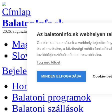
BalatonInfo.sk
2026. augusztus 7 péntek
Ma:
Ibolya
Holnap:
László
Hírlevél
|
Média
Az balatoninfo.sk webhelyen ta
Magyar
Cookie-kat használunk a webhely teljesítmény
és elemzésére, a közösségi média funkcióinak 
Slovenčina
továbbfejlesztésére és testreszabására.
Tudj meg többet
Bejelentkezés
|
Regisztráció
MINDEN ELFOGADÁSA
Cookie-beá
Home
Balatoni programok
Balatoni szállások