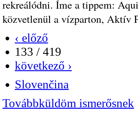
rekreálódni. Íme a tippem: Aqu
közvetlenül a vízparton, Aktív 
‹ előző
133 / 419
következő ›
Slovenčina
Továbbküldöm ismerősnek