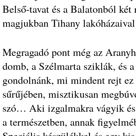
Belső-tavat és a Balatonból két r
magjukban Tihany lakóházaival 
Megragadó pont még az Aranyhá
domb, a Szélmarta sziklák, és 
gondolnánk, mi mindent rejt ez a
sűrűjében, misztikusan megbúvó
szó… Aki izgalmakra vágyik és 
a természetben, annak figyelmé
Speciális készülékkel és egy kis 