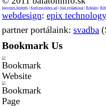
© 2011 balatoninfo.sk
Ingyenes hirdetés
|
Kedvencekhez ad
|
Jogi nyilatkozat
|
Reklám
|
Ról
webdesign
:
epix technolog
partner portálaink:
svadba
(
Bookmark Us