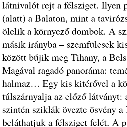
látnivalót rejt a félsziget. Ilye
(alatt) a Balaton, mint a tavirózs
ölelik a környező dombok. A szi
másik irányba – szemfülesek kis
között bújik meg Tihany, a Belső
Magával ragadó panoráma: temér
halmaz… Egy kis kitérővel a kö
túlszárnyalja az előző látványt:
szintén sziklák övezte ösvény a 
beláthatjuk a félsziget felét. 