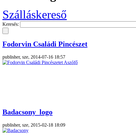
Szálláskereső
Keresés:
Fodorvin Családi Pincészet
Borvilag
publisher, sze, 2014-07-16 18:57
publisher, sze, 2014-07-16 15:44
Helikon Hotel_banner
Badacsony_logo
publisher, sze, 2015-04-15 12:48
publisher, sze, 2015-02-18 18:09