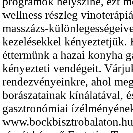
programok helyszíne, ezt m
wellness részleg vinoterápiá
masszázs-különlegességeive
kezelésekkel kényeztetjük. 
éttermünk a hazai konyha g
kényezteti vendégeit. Várju
rendezvényeinkre, ahol me
borászatainak kínálatával, é
gasztronómiai ízélményének
www.bockbisztrobalaton.hu 