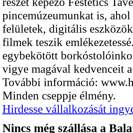
részét képező Festetics Tav
pincemúzeumunkat is, ahol a
felületek, digitális eszközö
filmek teszik emlékezetessé.
egybekötött borkóstolóinkon
vigye magával kedvenceit a
További információ: www.h
Minden cseppje élmény.
Hirdesse vállalkozását ingy
Nincs még szállása a Bala