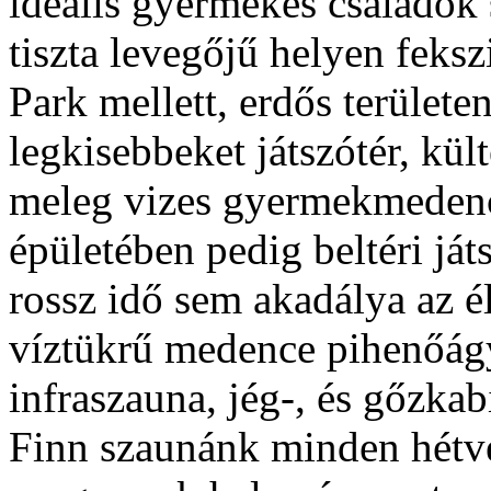
ideális gyermekes családok 
tiszta levegőjű helyen feks
Park mellett, erdős területe
legkisebbeket játszótér, kül
meleg vizes gyermekmedence
épületében pedig beltéri já
rossz idő sem akadálya az é
víztükrű medence pihenőágya
infraszauna, jég-, és gőzkabi
Finn szaunánk minden hétv