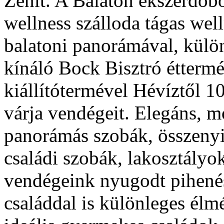
Zenit. A Balaton ékszerdob
wellness szálloda tágas welln
balatoni panorámával, külö
kínáló Bock Bisztró éttermév
kiállítótermével Hévíztől 1
várja vendégeit. Elegáns, 
panorámás szobák, összenyi
családi szobák, lakosztályo
vendégeink nyugodt pihenés
családdal is különleges élm