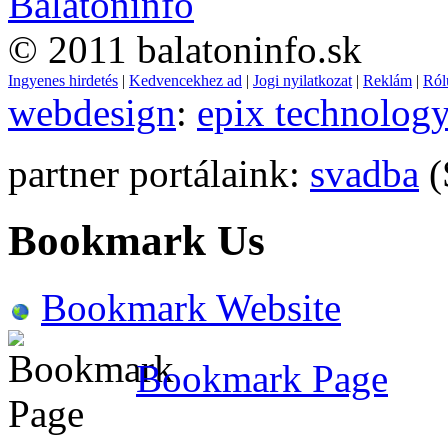
© 2011 balatoninfo.sk
Ingyenes hirdetés
|
Kedvencekhez ad
|
Jogi nyilatkozat
|
Reklám
|
Ról
webdesign
:
epix technolog
partner portálaink:
svadba
(
Bookmark Us
Bookmark Website
Bookmark Page