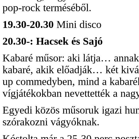
pop-rock terméséből.
19.30-20.30
Mini disco
20.30-: Hacsek és Sajó
Kabaré műsor: aki látja… annak 
kabaré, akik előadják… két kivá
up commedyben, mind a kabarék
vígjátékokban nevettették a nag
Egyedi közös műsoruk igazi hum
szórakozni vágyóknak.
Kóstolta már a 25-30 perc noszt