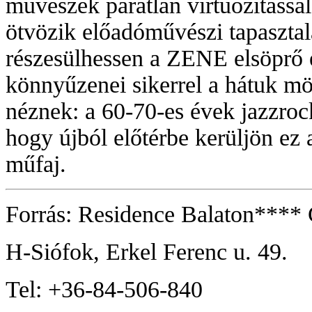
művészek páratlan virtuozitással
ötvözik előadóművészi tapasztal
részesülhessen a ZENE elsöprő 
könnyűzenei sikerrel a hátuk mö
néznek: a 60-70-es évek jazzroc
hogy újból előtérbe kerüljön ez 
műfaj.
Forrás: Residence Balaton****
H-Siófok, Erkel Ferenc u. 49.
Tel: +36-84-506-840