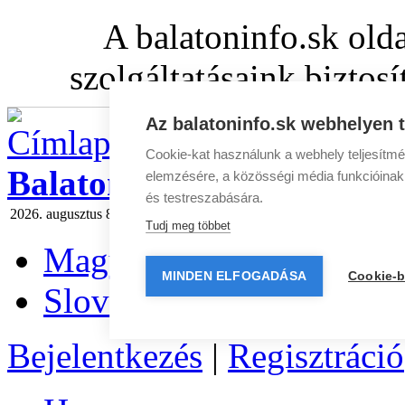
A balatoninfo.sk old
szolgáltatásaink biztos
Az balatoninfo.sk webhelyen t
Cookie-kat használunk a webhely teljesítmé
BalatonInfo.sk
elemzésére, a közösségi média funkcióinak b
és testreszabására.
2026. augusztus 8 szombat
Ma:
László
Holnap:
Emőd
Hírlevél
|
Médi
Tudj meg többet
Magyar
MINDEN ELFOGADÁSA
Cookie-b
Slovenčina
Bejelentkezés
|
Regisztráció