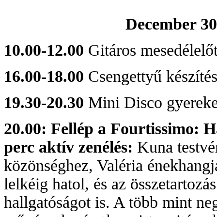
December 30
10.00-12.00
Gitáros mesedélelőt
16.00-18.00
Csengettyű készíté
19.30-20.30
Mini Disco gyerek
20.00: Fellép a Fourtissimo: H
perc aktív zenélés
:
Kuna testvé
közönséghez, Valéria énekhangja
lelkéig hatol, és az összetartoz
hallgatóságot is. A több mint n