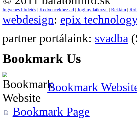
© 2011 balatoninfo.sk
Ingyenes hirdetés
|
Kedvencekhez ad
|
Jogi nyilatkozat
|
Reklám
|
Ról
webdesign
:
epix technolog
partner portálaink:
svadba
(
Bookmark Us
Bookmark Websit
Bookmark Page