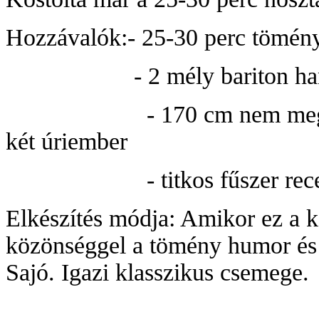
Hozzávalók:- 25-30 perc tömén
- 2 mély bariton hang hi
- 170 cm nem meghaladó, 
két úriember
- titkos fűszer recept (
Elkészítés módja: Amikor ez a ké
közönséggel a tömény humor és a
Sajó. Igazi klasszikus csemege.