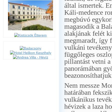
által ismertek. 
Káli-medence rom
megbúvó egykori 
magasodik a Bala
alakjának felét k
megmaradt, így fe
vulkáni tevékeny
függőleges oszlo
pillantást vetni 
panorámában gyö
beazonosíthatjuk
Nem messze Mono
határában fekszik
vulkánikus tevék
hévizek a laza h