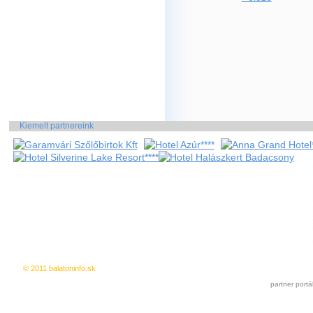
Kiemelt partnereink
© 2011 balatoninfo.sk
Ingyenes hirdetés
|
Kedvencekhez a
partner portá