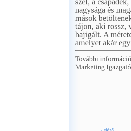
szél, a csapadék,
nagysága és mag
mások betöltenek
tájon, aki rossz,
hajigált. A méret
amelyet akár eg
További informáci
Marketing Igazgató
Tel.: +
E-mail: 
Inte
Bl
‹ előző