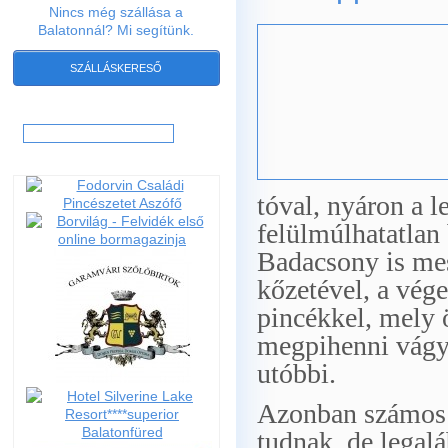
Nincs még szállása a
Balatonnál? Mi segítünk.
SZÁLLÁSKERESŐ
Hľadať:
tóval, nyáron a 
felülmúlhatatlan 
Badacsony is mess
kőzetével, a vége
pincékkel, mely
megpihenni vágyó
utóbbi.
Azonban számos o
tudnak, de legal