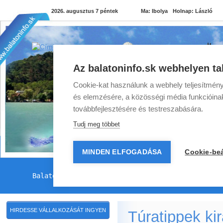
2026. augusztus 7 péntek
Ma:
Ibolya
Holnap:
László
Az balatoninfo.sk webhelyen ta
Cookie-kat használunk a webhely teljesítmény
és elemzésére, a közösségi média funkcióinak 
továbbfejlesztésére és testreszabására.
Tudj meg többet
MINDEN ELFOGADÁSA
Cookie-beá
Balatoni programok
Balatoni szállások
Balato
HIRDESSE VÁLLALKOZÁSÁT INGYEN
Túratippek ki