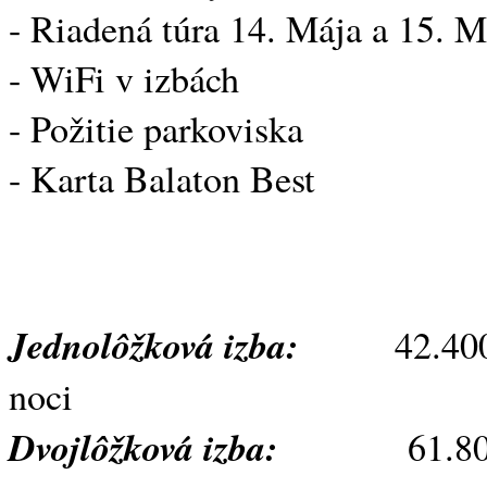
- Riadená túra 14. Mája a 15. M
- WiFi v izbách
- Požitie parkoviska
- Karta Balaton Best
Jednolôžková izba:
42.400,- F
noci
Dvojlôžková izba:
61.800,- 