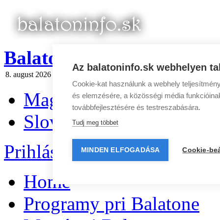
BalatonInfo.sk
Az balatoninfo.sk webhelyen ta
8. august 2026 sobota
Dnes:
Oskár
Zajtra:
Ľubomíra
Spravodaj
|
Rek
Cookie-kat használunk a webhely teljesítmény
Magyar
és elemzésére, a közösségi média funkcióinak 
továbbfejlesztésére és testreszabására.
Slovenčina
Tudj meg többet
Prihlásenie
|
Registrácia
MINDEN ELFOGADÁSA
Cookie-beá
Home
Programy pri Balatone