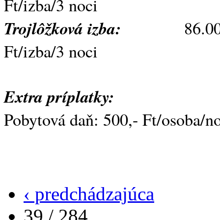
Ft/izba/3 noci
Trojlôžková izba:
86.000,- F
Ft/izba/3 noci
Extra príplatky:
Pobytová daň: 500,- Ft/osoba/n
‹ predchádzajúca
39 / 284