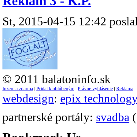
Reklám 3 - K.P.
St, 2015-04-15 12:42 poslal
© 2011 balatoninfo.sk
Inzercia zdarma
|
Pridat k oblúbeným
|
Právne vyhlásenie
|
Reklama
|
webdesign
:
epix technolog
partnerské portály:
svadba
(