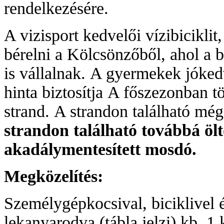
rendelkezésére.
A vizisport kedvelői vízibiciklit
bérelni a Kölcsönzőből, ahol a b
is vállalnak.
A gyermekek jóked
hinta biztosítja
A főszezonban tö
strand.
A strandon található még
strandon található továbbá öltö
akadálymentesített mosdó.
Megközelítés:
Személygépkocsival, biciklivel é
lekanyarodva (tábla jelzi) kb. 1 