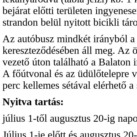
bejárat előtti területen ingyenes
strandon belül nyitott bicikli tár
Az autóbusz mindkét irányból a 
kereszteződésében áll meg. Az ö
vezető úton található a Balaton 
A főútvonal és az üdülőtelepre 
perc kellemes sétával elérhető a 
Nyitva tartás:
július 1-től augusztus 20-ig nap
Július 1-je előtt és augusztus 20-