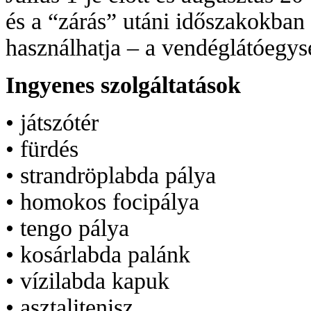
és a “zárás” utáni időszakokban 
használhatja – a vendéglátóegysé
Ingyenes szolgáltatások
• játszótér
• fürdés
• strandröplabda pálya
• homokos focipálya
• tengo pálya
• kosárlabda palánk
• vízilabda kapuk
• asztalitenisz