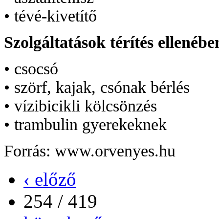
• tévé-kivetítő
Szolgáltatások térítés ellenébe
• csocsó
• szörf, kajak, csónak bérlés
• vízibicikli kölcsönzés
• trambulin gyerekeknek
Forrás: www.orvenyes.hu
‹ előző
254 / 419