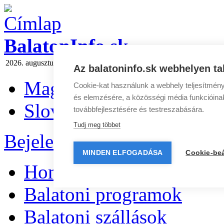
BalatonInfo.sk
2026. augusztus 8 szombat
Ma:
László
Holnap:
Emőd
Hírlevél
|
Médi
Az balatoninfo.sk webhelyen ta
Magyar
Cookie-kat használunk a webhely teljesítmény
és elemzésére, a közösségi média funkcióinak 
Slovenčina
továbbfejlesztésére és testreszabására.
Tudj meg többet
Bejelentkezés
|
Regisztráció
MINDEN ELFOGADÁSA
Cookie-beá
Home
Balatoni programok
Balatoni szállások