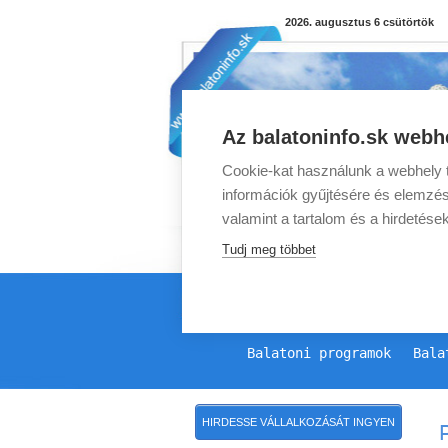
2026. augusztus 6 csütörtök
Az balatoninfo.sk webhe
Cookie-kat használunk a webhely t
információk gyűjtésére és elemzés
valamint a tartalom és a hirdetése
Tudj meg többet
Balatoni programok
Bala
HIRDESSE VÁLLALKOZÁSÁT INGYEN