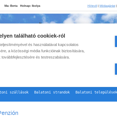
Ma:
Berta
Holnap:
Ibolya
Hírlevél
|
Médiaajánlat
lyen található cookiek-ról
eljesítményével és használatával kapcsolatos
ére, a közösségi média funkcióinak biztosítására,
k továbbfejlesztésére és testreszabására.
toni szállások
Balatoni strandok
Balatoni települése
Penzión