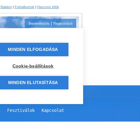
|
Balaton
|
Fotóalbumok
|
Hasznos infók
|
Bejelentkezés
Regisztráció
MINDEN ELFOGADÁSA
Cookie-beállítások
MINDEN ELUTASÍTÁSA
k
Fesztiválok
Kapcsolat