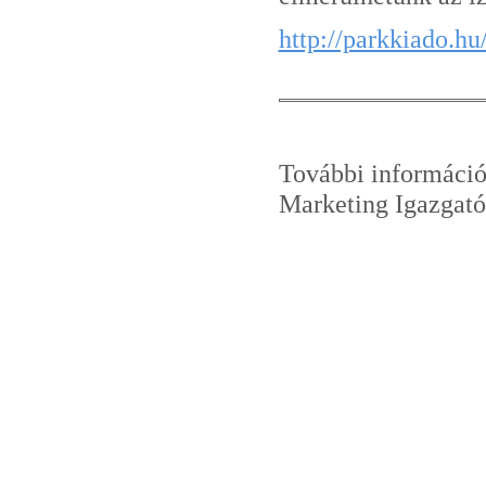
http://parkkiado.h
További informáci
Marketing Igazgató
Tel.: +
E-mail: 
Inte
Bl