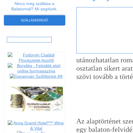
Nincs még szállása a
Balatonnál? Mi segítünk.
SZÁLLÁSKERESŐ
Hľadať:
utánozhatatlan rom
osztatlan sikert ara
szövi tovább a törté
Az alaptörténet sz
egy balaton-felvidé