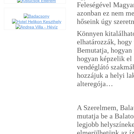
Feleségével Magyar
azonban ez nem meg
hőseink úgy szeret
Könnyen kitalálhat
elhatározzák, hogy 
Bemutatja, hogyan 
hogyan képzelik el 
vendéglátó szakmá
hozzájuk a helyi la
alteregója…
A Szerelmem, Balat
mutatja be a Balaton
legjobb helyszíneke
elmerülhetünk az íz