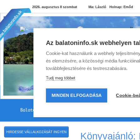
2026. augusztus 8 szombat
Ma:
László
Holnap:
Emőd
Az balatoninfo.sk webhelyen ta
Cookie-kat használunk a webhely teljesítmény
és elemzésére, a közösségi média funkcióinak 
továbbfejlesztésére és testreszabására.
Tudj meg többet
MINDEN ELFOGADÁSA
Cookie-beá
Balatoni programok
Balatoni szállások
Balato
HIRDESSE VÁLLALKOZÁSÁT INGYEN
Könyvajánló: