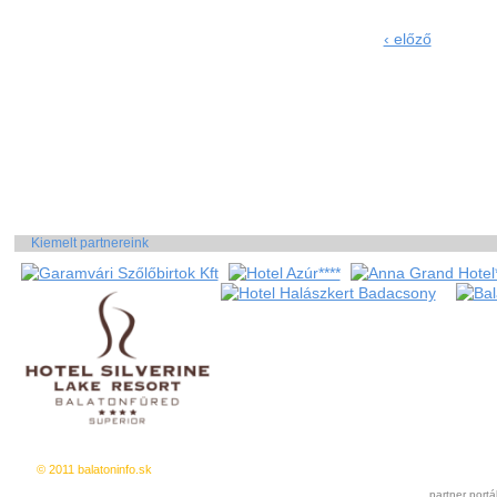
‹ előző
Kiemelt partnereink
© 2011 balatoninfo.sk
Ingyenes hirdetés
|
Kedvencekhez a
partner portá