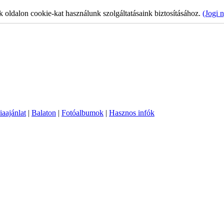
k oldalon cookie-kat használunk szolgáltatásaink biztosításához.
(Jogi n
aajánlat
|
Balaton
|
Fotóalbumok
|
Hasznos infók