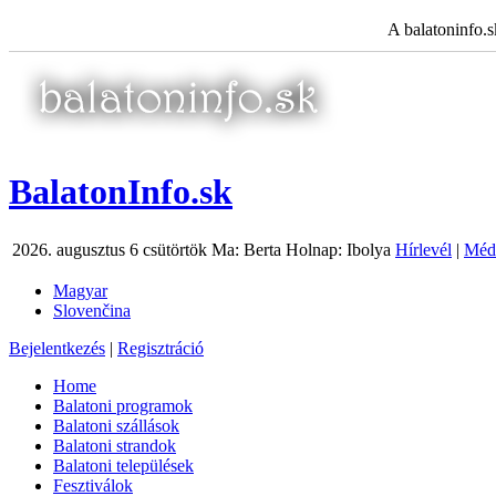
A balatoninfo.s
BalatonInfo.sk
2026. augusztus 6 csütörtök
Ma:
Berta
Holnap:
Ibolya
Hírlevél
|
Médi
Magyar
Slovenčina
Bejelentkezés
|
Regisztráció
Home
Balatoni programok
Balatoni szállások
Balatoni strandok
Balatoni települések
Fesztiválok