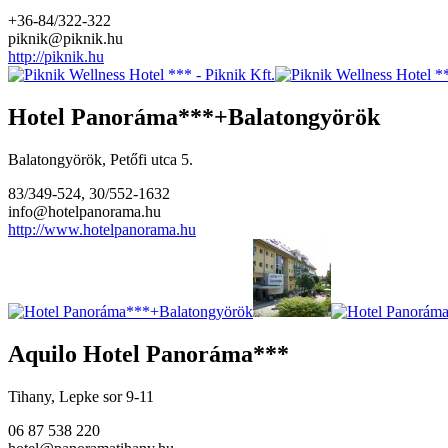
+36-84/322-322
piknik@piknik.hu
http://piknik.hu
Hotel Panoráma***+Balatongyörök
Balatongyörök, Petőfi utca 5.
83/349-524, 30/552-1632
info@hotelpanorama.hu
http://www.hotelpanorama.hu
Aquilo Hotel Panoráma***
Tihany, Lepke sor 9-11
06 87 538 220