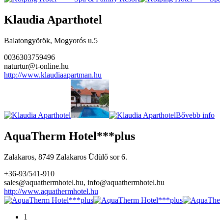
Klaudia Aparthotel
Balatongyörök, Mogyorós u.5
0036303759496
naturtur@t-online.hu
http://www.klaudiaapartman.hu
Bővebb info
AquaTherm Hotel***plus
Zalakaros, 8749 Zalakaros Üdülő sor 6.
+36-93/541-910
sales@aquathermhotel.hu, info@aquathermhotel.hu
http://www.aquathermhotel.hu
1