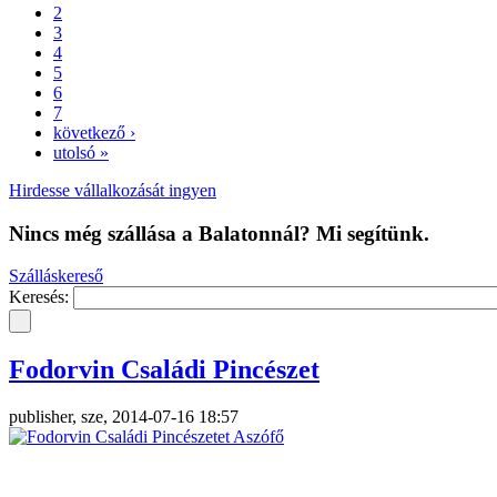
2
3
4
5
6
7
következő ›
utolsó »
Hirdesse vállalkozását ingyen
Nincs még szállása a Balatonnál? Mi segítünk.
Szálláskereső
Keresés:
Fodorvin Családi Pincészet
publisher, sze, 2014-07-16 18:57