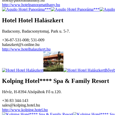
hotel@panoramatihany.hu
http://www.hotelpanoramatihany.hu
Hotel Hotel Halászkert
Badacsony, Badacsonytomaj, Park u. 5-7.
+36-87-531-008; 531-009
halaszkert@t-online.hu
http://www.hotelhalaszkert.hu
Bőveb
Kolping Hotel**** Spa & Family Resort
Hévíz, H-8394 Alsópáhok Fő u.120.
+36 83 344-143
sales@kolping.hotel.hu
http://www.kolping.hotel.hu