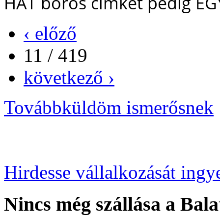
HAT boros címkét pedig EG
‹ előző
11 / 419
következő ›
Továbbküldöm ismerősnek
Hirdesse vállalkozását ingy
Nincs még szállása a Bala