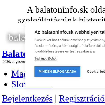
A balatoninfo.sk old
szolgáltatásaink biztos
Az balatoninfo.sk webhelyen ta
Cookie-kat használunk a webhely teljesítmény
és elemzésére, a közösségi média funkcióinak 
BalatonInfo.sk
továbbfejlesztésére és testreszabására.
Tudj meg többet
2026. augusztus 7 péntek
Ma:
Ibolya
Holnap:
László
Hírlevél
|
Média
Magyar
MINDEN ELFOGADÁSA
Cookie-beá
Slovenčina
Bejelentkezés
|
Regisztráció