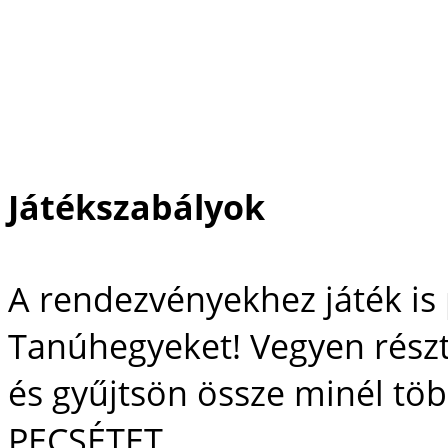
Játékszabályok
A rendezvényekhez játék is
Tanúhegyeket! Vegyen rész
és gyűjtsön össze minél tö
PECSÉTET.