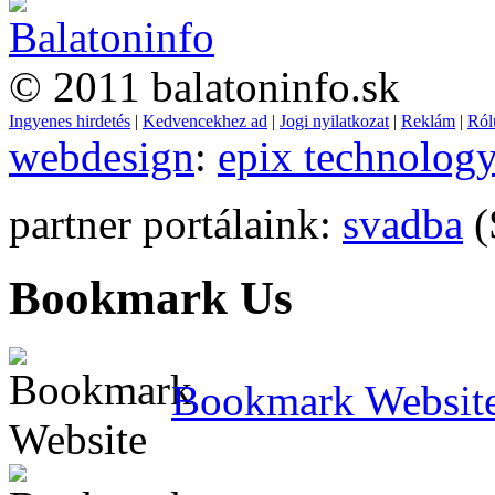
© 2011 balatoninfo.sk
Ingyenes hirdetés
|
Kedvencekhez ad
|
Jogi nyilatkozat
|
Reklám
|
Ról
webdesign
:
epix technolog
partner portálaink:
svadba
(
Bookmark Us
Bookmark Websit