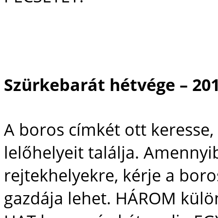
Szürkebarát hétvége – 201
A boros címkét ott keresse,
lelőhelyeit találja. Amennyi
rejtekhelyekre, kérje a bo
gazdája lehet. HÁROM külön