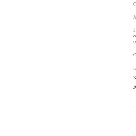
C
J
S
c
(
C
I
N
B
·
·
·
·
·