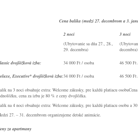
Cena balíka (medzi 27. decembrom a 3. jan
2 noci
3 noci
(Ubytovanie sa dňa 27., 28.,
(Ubytovani
29. decembra)
decembra)
lassic dvojlôžková izba:
34 000 Ft / osoba
46 500 Ft 
eluxe, Executive* dvojlôžková izba:
34 000 Ft / osoba
46 500 Ft 
alík na 3 noci obsahuje extra: Welcome zákusky, pre každú platiacu osobu
Cena 
ednolôžku, cena za izbu je 80 % z ceny dvojlôžka.
alík na 4 noci obsahuje extra: Welcome zákusky, pre každú platiacu osobu a 3
edzi 27. – 31. decembrom organizujeme detské animácie.
eny za apartmany