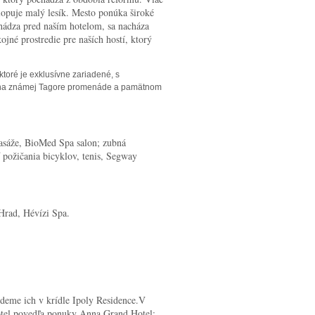
lopuje malý lesík. Mesto ponúka široké
chádza pred naším hotelom, sa nacháza
jné prostredie pre naších hostí, ktorý
toré je exklusívne zariadené, s
za na známej Tagore promenáde a pamätnom
 masáže, BioMed Spa salon; zubná
požičania bicyklov, tenis, Segway
Hrad, Hévízi Spa.
deme ich v krídle Ipoly Residence.V
hotel povedľa ponuky Anna Grand Hotel: