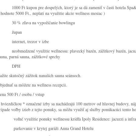
 1000 Ft kupon pre dospelých, ktorý je sa dá zameniť v časti hotela Spa&B
 hodnote 5000 Ft., neplatí na využitie akcie wellness mesiac )
 30 % zľava na vypožičanie bowlingu
· župan
 internet, trezor v izbe
 neobmedzené využitie wellnessu: plavecký bazén, zážitkový bazén, jacuzzi
auna, parná sauna, zážitkové sprchy
· DPH
ažite skutočný zážitok nanaších sauna seánsoch.
bjednať sa môžete na wellness recepcii.
ena 500 Ft / osoba / vstup
 hviezdičkou * označené izby sa nachádzajú 100 metrov od hlavnej budovy, náj
rípade voľby izieb z tejto ponuky, sa môžu využiť aj služby ponúkacúci tento 
 voľné využitie ponuky wellnessu krídľa Ipoly Residence: jacuzzi a infra sa
 parkovanie v krytej garáži Anna Grand Hotelu