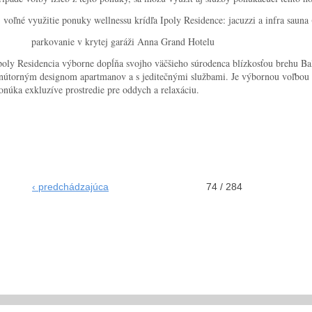
 voľné využitie ponuky wellnessu krídľa Ipoly Residence: jacuzzi a infra sauna (
 parkovanie v krytej garáži Anna Grand Hotelu
poly Residencia výborne dopĺňa svojho väčšieho súrodenca blízkosťou brehu B
nútorným designom apartmanov a s jeditečnými službami. Je výbornou voľbou pr
onúka exkluzíve prostredie pre oddych a relaxáciu.
‹ predchádzajúca
74 / 284