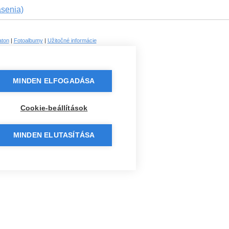
ásenia)
aton
|
Fotoalbumy
|
Užitočné informácie
|
Prihlásenie
Registrácia
MINDEN ELFOGADÁSA
Cookie-beállítások
MINDEN ELUTASÍTÁSA
Festivaly
Kontakt