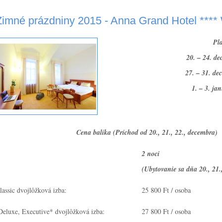
Zimné prázdniny 2015 - Anna Grand Hotel **** 
Pla
20. – 24. d
27. – 31. de
1. – 3. ja
Cena balíka (Príchod od 20., 21., 22., decembra)
2 noci
(Ubytovanie sa dňa 20., 21.
lassic dvojlôžková izba:
25 800 Ft / osoba
eluxe, Executive* dvojlôžková izba:
27 800 Ft / osoba