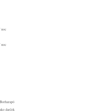
/ noc
/ noc
 Borharapó
ako darček