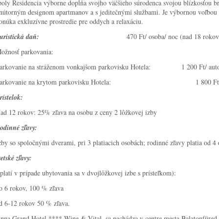
poly Residencia výborne dopĺňa svojho väčšieho súrodenca svojou blízkosťou b
nútorným designom apartmanov a s jeditečnými službami. Je výbornou voľbou pr
onúka exkluzívne prostredie pre oddych a relaxáciu.
uristická daň:
470 Ft/ osoba/ noc (nad 18 rokov 
ožnosť parkovania:
arkovanie na stráženom vonkajšom parkovisku Hotela: 1 200 Ft/ auto
arkovanie na krytom parkovisku Hotela: 1 800 Ft/ au
rístelok:
ad 12 rokov: 25% zľava na osobu z ceny 2 lôžkovej izby
odinné zľavy:
zby so spoločnými dverami, pri 3 platiacich osobách; rodinné zľavy platia od 4 
etské zľavy:
 platí v prípade ubytovania sa v dvojlôžkovej izbe s prísteľkom):
o 6 rokov, 100 % zľava
d 6-12 rokov 50 % zľava.
nna Grand Hotel **** Wine & Vital, sa nachádza v centre mesta Balatonfüred,