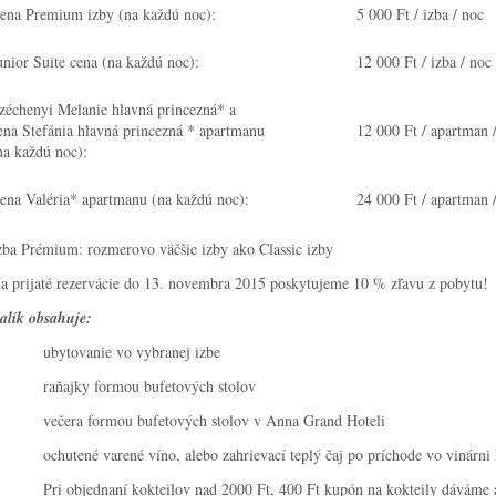
ena Premium izby (na každú noc):
5 000 Ft / izba / noc
unior Suite cena (na každú noc):
12 000 Ft / izba / noc
zéchenyi Melanie hlavná princezná* a
ena Stefánia hlavná princezná * apartmanu
12 000 Ft / apartman 
na každú noc):
ena Valéria* apartmanu (na každú noc):
24 000 Ft / apartman 
zba Prémium: rozmerovo väčšie izby ako Classic izby
a prijaté rezervácie do 13. novembra 2015 poskytujeme 10 % zľavu z pobytu!
alík obsahuje:
 ubytovanie vo vybranej izbe
 raňajky formou bufetových stolov
 večera formou bufetových stolov v Anna Grand Hoteli
 ochutené varené víno, alebo zahrievací teplý čaj po príchode vo vinárni
 Pri objednaní kokteilov nad 2000 Ft, 400 Ft kupón na kokteily dáváme 