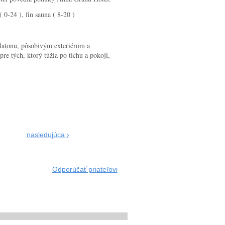
 0-24 ), fin sauna ( 8-20 )
alatonu, pôsobivým exteriérom a
e tých, ktorý túžia po tichu a pokoji,
nasledujúca ›
Odporúčať priateľovi