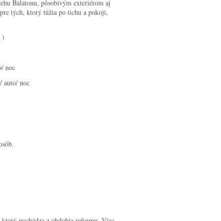
rehu Balatonu, pôsobivým exteriérom aj
e tých, ktorý túžia po tichu a pokoji,
)
/ noc
to/ noc
osôb.
 ktorý pochádza z obdobia reformu. Viac