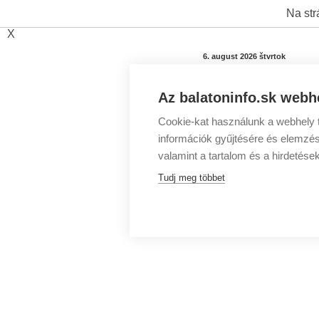
Na str
X
6. august 2026 štvrtok
Az balatoninfo.sk webhe
Cookie-kat használunk a webhely t
információk gyűjtésére és elemzés
valamint a tartalom és a hirdetése
Tudj meg többet
Programy pri Balatone