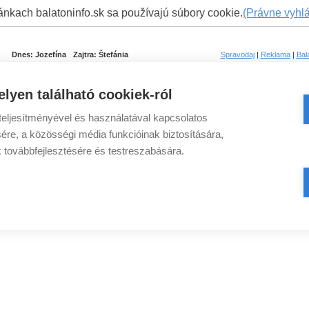
ánkach balatoninfo.sk sa používajú súbory cookie.
(Právne vyhl
Dnes:
Jozefína
Zajtra:
Štefánia
Spravodaj
|
Reklama
|
Bal
lyen található cookiek-ról
eljesítményével és használatával kapcsolatos
ére, a közösségi média funkcióinak biztosítására,
k továbbfejlesztésére és testreszabására.
Mestá pri Balatone
Ubytovanie pri Balatone
Pláže