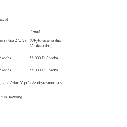
uára)
4 noci
e sa dňa 27., 28.
(Ubytovanie sa dňa
27. decembra)
/ osoba
58 000 Ft / osoba
/ osoba
58 000 Ft / osoba
jednolôžka: V prípade ubytovania sa v
0 min. bowling