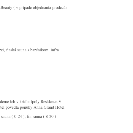
eauty ( v prípade objednania prodecúr
, finská sauna s bazénikom, infra
deme ich v krídle Ipoly Residence.V
hotel povedľa ponuky Anna Grand Hotel:
una ( 0-24 ), fin sauna ( 8-20 )