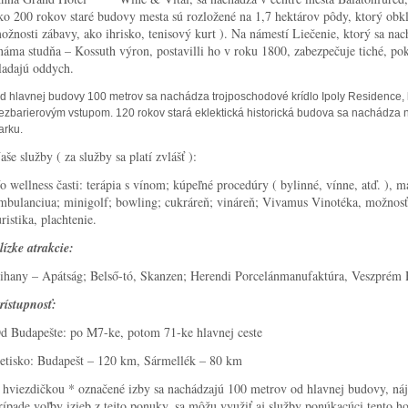
ko 200 rokov staré budovy mesta sú rozložené na 1,7 hektárov pôdy, ktorý obk
ožnosti zábavy, ako ihrisko, tenisový kurt ). Na námestí Liečenie, ktorý sa na
náma studňa – Kossuth výron, postavilli ho v roku 1800, zabezpečuje tiché, poko
ladajú oddych.
d hlavnej budovy 100 metrov sa nachádza trojposchodové krídlo Ipoly Residence, k
ezbarierovým vstupom. 120 rokov stará eklektická historická budova sa nachád
arku.
aše služby ( za služby sa platí zvlášť ):
o wellness časti: terápia s vínom; kúpeľné procedúry ( bylinné, vínne, atď. ),
mbulanciua; minigolf; bowling; cukráreň; vináreň; Vivamus Vinotéka, možnosť 
uristika, plachtenie.
lízke atrakcie:
ihany – Apátság; Belső-tó, Skanzen; Herendi Porcelánmanufaktúra, Veszprém 
rístupnosť:
d Budapešte: po M7-ke, potom 71-ke hlavnej ceste
etisko: Budapešt – 120 km, Sármellék – 80 km
 hviezdičkou * označené izby sa nachádzajú 100 metrov od hlavnej budovy, náj
rípade voľby izieb z tejto ponuky, sa môžu využiť aj služby ponúkacúci tento 