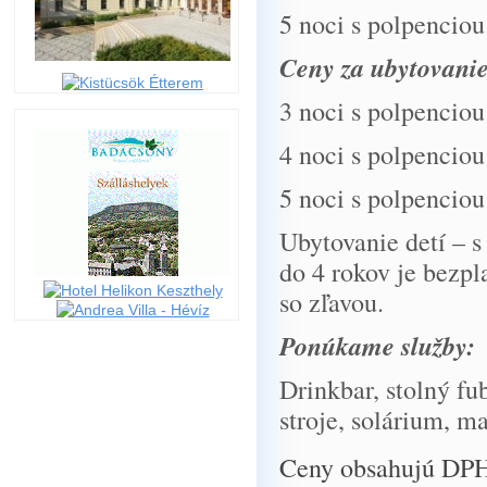
5 noci s polpe
Ceny za ubytovani
3 noci s polpenc
4 noci s polpenc
5 noci s polpenc
Ubytovanie detí – s
do 4 rokov je bezpl
so zľavou.
Ponúkame služby:
Drinkbar, stolný fub
stroje, solárium, ma
Ceny obsahujú DPH, t