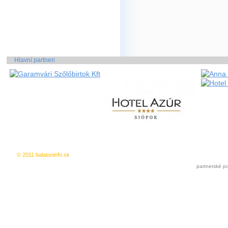
Hlavní partneri
© 2011 balatoninfo.sk
Inzercia zdarma
|
Pridat k oblúbeným
partnerské po