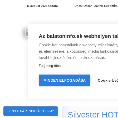
8. august 2026 sobota
Dnes:
Oskár
Zajtra:
Ľubomíra
Az balatoninfo.sk webhelyen ta
Cookie-kat használunk a webhely teljesítmény
és elemzésére, a közösségi média funkcióinak 
továbbfejlesztésére és testreszabására.
Tudj meg többet
MINDEN ELFOGADÁSA
Cookie-beá
Programy pri Balatone
Mestá pri Balatone
BEZPLATNÁ REGISTRÁCIA FIRMY
Silvester HO