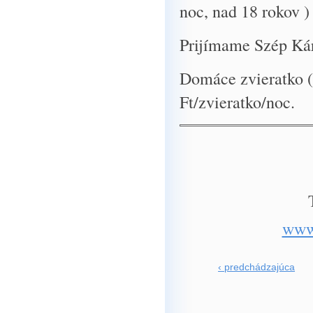
noc, nad 18 rokov )
Prijímame Szép Ká
Domáce zvieratko (p
Ft/zvieratko/noc.
www.
‹ predchádzajúca