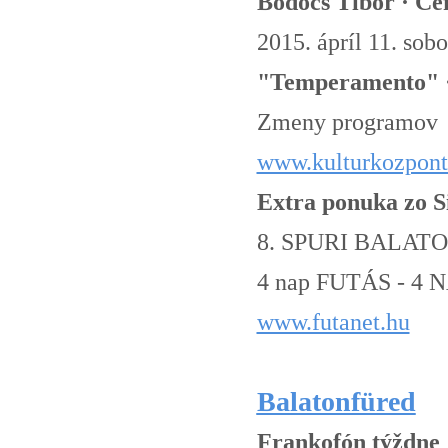
Bödőcs Tibor · Ce
2015. ápríl 11. sob
"Temperamento" · 
Zmeny programov 
www.kulturkozpont
Extra ponuka zo S
8. SPURI BALATO
4 nap FUTÁS - 4
www.futanet.hu
Balatonfüred
Frankofón týždne