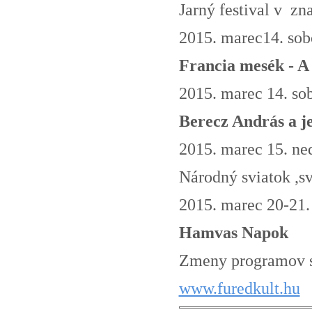
Jarný festival v z
2015. marec14. sob
Francia mesék - A
2015. marec 14. so
Berecz András a je
2015. marec 15. ne
Národný sviatok ,s
2015. marec 20-21.
Hamvas Napok
Zmeny programov s
www.furedkult.hu