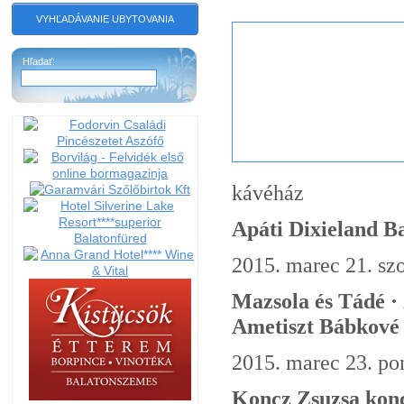
VYHĽADÁVANIE UBYTOVANIA
Hľadať:
kávéház
Apáti Dixieland B
2015. marec 21. sz
Mazsola és Tádé · 
Ametiszt Bábkové 
2015. marec 23. po
Koncz Zsuzsa kon