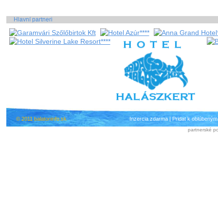
Hlavní partneri
© 2011 balatoninfo.sk
Inzercia zdarma
|
Pridat k oblúbeným
partnerské po