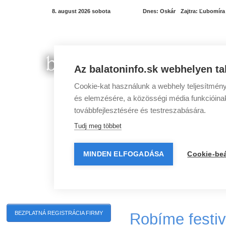
8. august 2026 sobota
Dnes:
Oskár
Zajtra:
Ľubomíra
Az balatoninfo.sk webhelyen ta
Cookie-kat használunk a webhely teljesítmény
és elemzésére, a közösségi média funkcióinak 
továbbfejlesztésére és testreszabására.
Tudj meg többet
MINDEN ELFOGADÁSA
Cookie-beá
Programy pri Balatone
Mestá pri Balatone
Robíme festiva
BEZPLATNÁ REGISTRÁCIA FIRMY