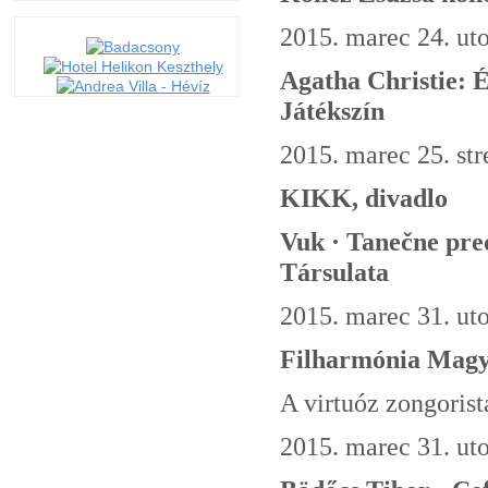
2015. marec 24. ut
Agatha Christie: É
Játékszín
2015. marec 25. str
KIKK, divadlo
Vuk · Tanečne pre
Társulata
2015. marec 31. ut
Filharmónia Magya
A virtuóz zongorist
2015. marec 31. ut