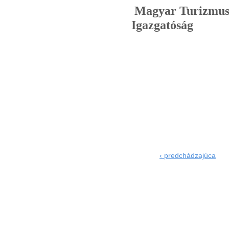
Magyar Turizmus 
Igazgatóság
Te
E-m
Inte
Bl
balatone, balaton
‹ predchádzajúca