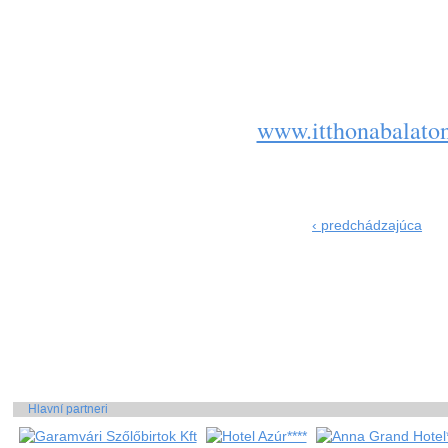
E-mail:
Int
Bl
www.itthonabalato
‹ predchádzajúca
Hlavní partneri