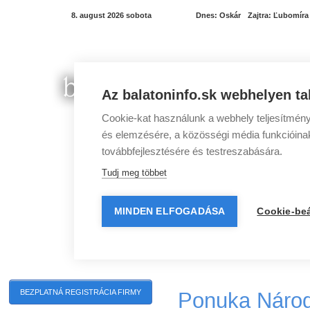
8. august 2026 sobota
Dnes:
Oskár
Zajtra:
Ľubomíra
Az balatoninfo.sk webhelyen ta
Cookie-kat használunk a webhely teljesítmény
és elemzésére, a közösségi média funkcióinak 
továbbfejlesztésére és testreszabására.
Tudj meg többet
MINDEN ELFOGADÁSA
Cookie-beá
Programy pri Balatone
Mestá pri Balatone
Ponuka Národ
BEZPLATNÁ REGISTRÁCIA FIRMY