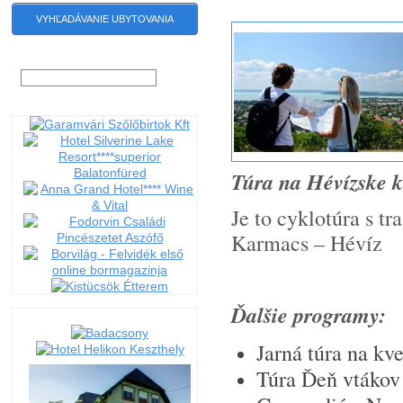
VYHĽADÁVANIE UBYTOVANIA
Hľadať:
Túra na Hévízske 
Je to cyklotúra s t
Karmacs – Hévíz
Ďalšie programy:
Jarná túra na kv
Túra Ďeň vtákov 