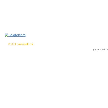
© 2011 balatoninfo.sk
Inzercia zdarma
|
Pridat k oblúbeným
partnerské po