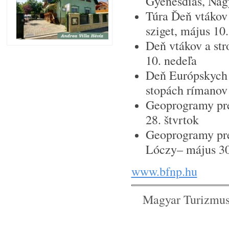
Gyenesdiás, Na
Túra Ďeň vtákov 
sziget, május 10
Deň vtákov a st
10. nedeľa
Deň Európskych 
stopách rímanov 
Geoprogramy pre
28. štvrtok
Geoprogramy pre
Lóczy– május 30
www.bfnp.hu
Magyar Turizmus Zr
Tel.: 