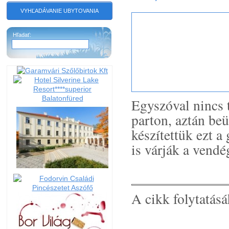
VYHĽADÁVANIE UBYTOVANIA
Hľadať:
Egyszóval nincs 
parton, aztán be
készítettük ezt a
is várják a vendé
A cikk folytatásá