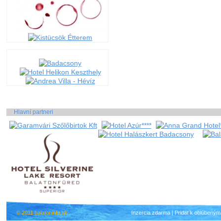
Hlavní partneri
© 2011 balatoninfo.sk
Inzercia zdarma
|
Pridat k oblúbeným