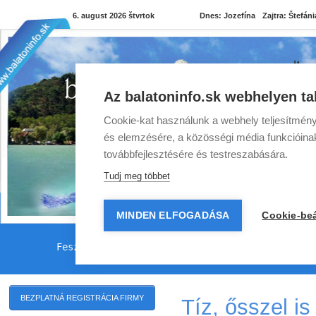
6. august 2026 štvrtok
Dnes:
Jozefína
Zajtra:
Štefáni
Az balatoninfo.sk webhelyen ta
Cookie-kat használunk a webhely teljesítmény
és elemzésére, a közösségi média funkcióinak 
továbbfejlesztésére és testreszabására.
Tudj meg többet
MINDEN ELFOGADÁSA
Cookie-beá
Fesztiválok
Programy pri Balatone
BEZPLATNÁ REGISTRÁCIA FIRMY
Tíz, ősszel is