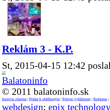
Reklám 3 - K.P.
St, 2015-04-15 12:42 poslal
© 2011 balatoninfo.sk
Inzercia zdarma
|
Pridat k oblúbeným
|
Právne vyhlásenie
|
Reklama
|
webdesign
:
epix technolog