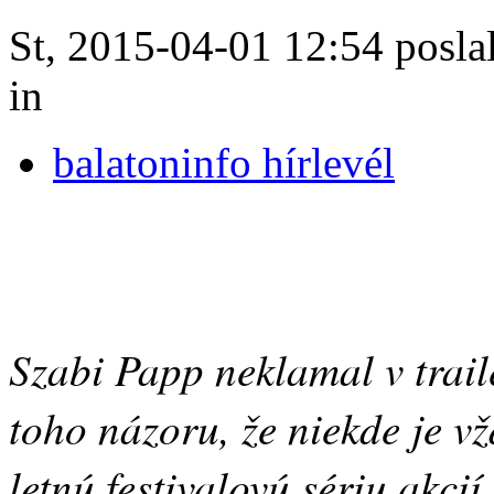
St, 2015-04-01 12:54 poslal
in
balatoninfo hírlevél
Szabi Papp neklamal v trai
toho názoru, že niekde je v
letnú festivalovú sériu akcií