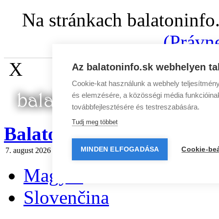
Na stránkach balatoninfo
(Právn
X
Az balatoninfo.sk webhelyen ta
Cookie-kat használunk a webhely teljesítmény
és elemzésére, a közösségi média funkcióinak 
továbbfejlesztésére és testreszabására.
Tudj meg többet
BalatonInfo.sk
MINDEN ELFOGADÁSA
Cookie-beá
7. august 2026 piatok
Dnes:
Štefánia
Zajtra:
Oskár
Spravodaj
|
Rekl
Magyar
Slovenčina