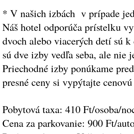
* V našich izbách v prípade jed
Náš hotel odporúča prístelku v
dvoch alebo viacerých detí sú k
sú dve izby vedľa seba, ale nie
Priechodné izby ponúkame predn
presné ceny si vypýtajte cenov
Pobytová taxa: 410 Ft/osoba/noc
Cena za parkovanie: 900 Ft/aut