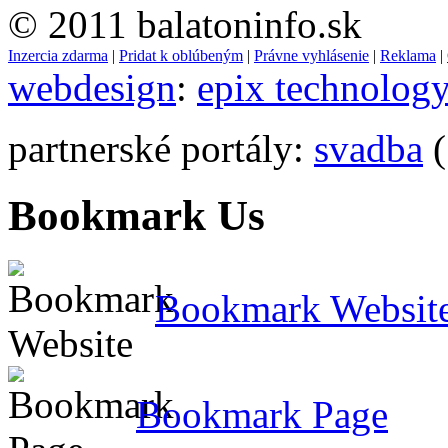
© 2011 balatoninfo.sk
Inzercia zdarma
|
Pridat k oblúbeným
|
Právne vyhlásenie
|
Reklama
|
webdesign
:
epix technolog
partnerské portály:
svadba
(
Bookmark Us
Bookmark Websit
Bookmark Page