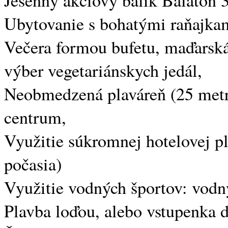
Ubytovanie s bohatými raňajka
Večera formou bufetu, maďarsk
výber vegetariánskych jedál,
Neobmedzená plaváreň (25 metro
centrum,
Využitie súkromnej hotelovej p
počasia)
Využitie vodných športov: vodný
Plavba loďou, alebo vstupenka 