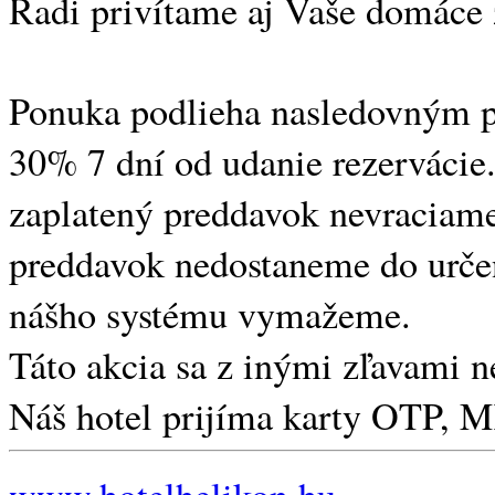
Radi privítame aj Vaše domáce 
Ponuka podlieha nasledovným 
30% 7 dní od udanie rezervácie.
zaplatený preddavok nevraciame
preddavok nedostaneme do určen
nášho systému vymažeme.
Táto akcia sa z inými zľavami ne
Náš hotel prijíma karty OTP,
www.hotelhelikon.hu