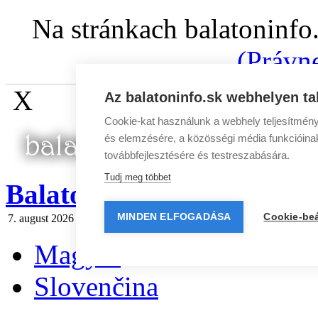
Na stránkach balatoninfo
(Právn
X
Az balatoninfo.sk webhelyen ta
Cookie-kat használunk a webhely teljesítmény
és elemzésére, a közösségi média funkcióinak 
továbbfejlesztésére és testreszabására.
Tudj meg többet
BalatonInfo.sk
MINDEN ELFOGADÁSA
Cookie-beá
7. august 2026 piatok
Dnes:
Štefánia
Zajtra:
Oskár
Spravodaj
|
Rekl
Magyar
Slovenčina