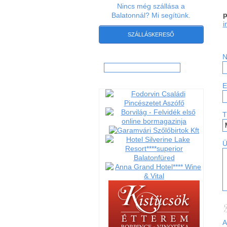
Nincs még szállása a
p
Balatonnál? Mi segítünk.
i
SZÁLLÁSKERESŐ
N
Hľadať:
E
T
Ü
   
  _
 |_
  /
 /_
   
A