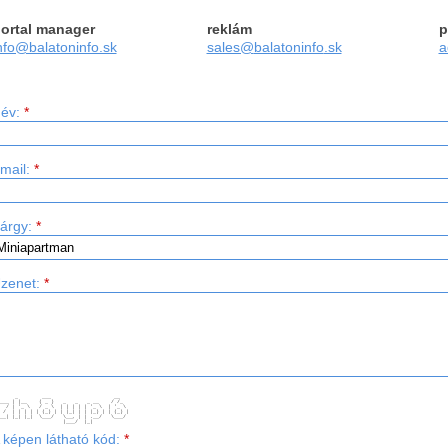
ortal manager
reklám
p
nfo@balatoninfo.sk
sales@
balatoninfo
.sk
a
év:
*
mail:
*
árgy:
*
zenet:
*
     _        ___                     __   
___ | |__    ( _ )   _   _   _ __    / /_  
  / | '_ \   / _ \  | | | | | '_ \  | '_ \ 
 /  | | | | | (_) | | |_| | | |_) | | (_) |
__| |_| |_|  \___/   \__, | | .__/   \___/ 
                     |___/  |_|            
 képen látható kód:
*