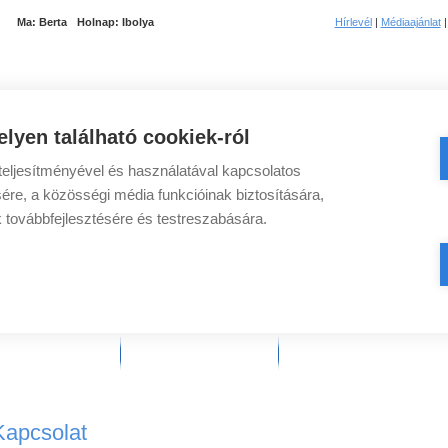
Ma:
Berta
Holnap:
Ibolya
Hírlevél
|
Médiaajánlat
lyen található cookiek-ról
eljesítményével és használatával kapcsolatos
ére, a közösségi média funkcióinak biztosítására,
k továbbfejlesztésére és testreszabására.
toni szállások
Balatoni strandok
Balatoni települése
Kapcsolat