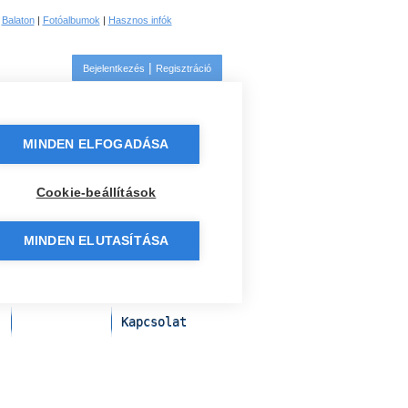
|
Balaton
|
Fotóalbumok
|
Hasznos infók
|
Bejelentkezés
Regisztráció
MINDEN ELFOGADÁSA
Cookie-beállítások
MINDEN ELUTASÍTÁSA
k
Fesztiválok
Kapcsolat