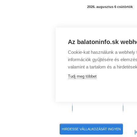
2026. augusztus 6 csütörtök
Az balatoninfo.sk webhe
Cookie-kat használunk a webhely t
információk gyűjtésére és elemzés
valamint a tartalom és a hirdetése
Tudj meg többet
Balatoni programok
Bala
HIRDESSE VÁLLALKOZÁSÁT INGYEN