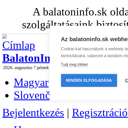
A balatoninfo.sk old
szolgáltatásaink biztos
Az balatoninfo.sk webhel
Cookie-kat használunk a webhely te
BalatonInfo.sk
biztosítására, valamint a tartalom é
Tudj meg többet
2026. augusztus 7 péntek
Ma:
Ibolya
Holnap:
László
Hírlevél
|
Média
Magyar
MINDEN ELFOGADÁSA
C
Slovenčina
Bejelentkezés
|
Regisztráció