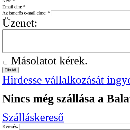
Név:
*
Email cím:
*
Az ismerős e-mail címe:
*
Üzenet:
Másolatot kérek.
Hirdesse vállalkozását ingy
Nincs még szállása a Bala
Szálláskereső
Keresés: