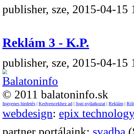
publisher, sze, 2015-04-15 
Reklám 3 - K.P.
publisher, sze, 2015-04-15 
© 2011 balatoninfo.sk
Ingyenes hirdetés
|
Kedvencekhez ad
|
Jogi nyilatkozat
|
Reklám
|
Ról
webdesign
:
epix technolog
partner portálaink:
svadba
(