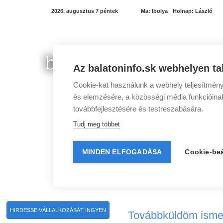
2026. augusztus 7 péntek
Ma:
Ibolya
Holnap:
László
Az balatoninfo.sk webhelyen ta
Cookie-kat használunk a webhely teljesítmény
és elemzésére, a közösségi média funkcióinak 
továbbfejlesztésére és testreszabására.
Tudj meg többet
MINDEN ELFOGADÁSA
Cookie-beá
Balatoni programok
Balatoni szállások
Balato
HIRDESSE VÁLLALKOZÁSÁT INGYEN
Továbbküldöm isme