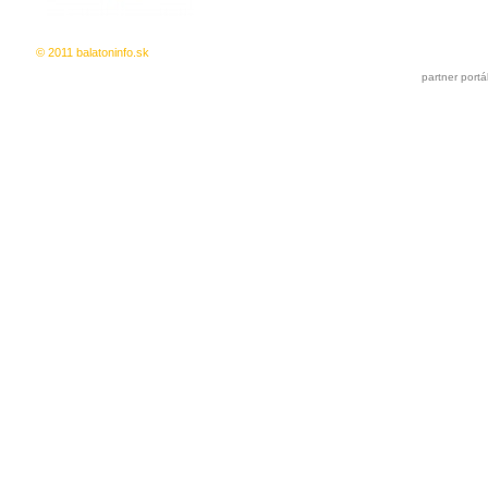
© 2011 balatoninfo.sk
Ingyenes hirdetés
|
Kedvencekhez a
partner portá