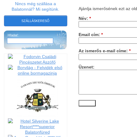
Nincs még szállása a
Ajánlja ismerősének ezt az old
Balatonnál? Mi segítünk.
Név:
*
SZÁLLÁSKERESŐ
Email cím:
*
Hľadať:
Az ismerős e-mail címe:
*
Üzenet: