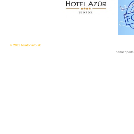
© 2011 balatoninfo.sk
Ingyenes hirdetés
|
Kedvencekhez a
partner portá