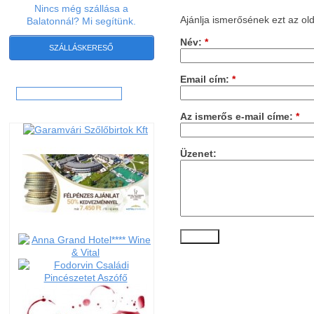
Nincs még szállása a
Ajánlja ismerősének ezt az old
Balatonnál? Mi segítünk.
Név:
*
SZÁLLÁSKERESŐ
Email cím:
*
Hľadať:
Az ismerős e-mail címe:
*
Üzenet: