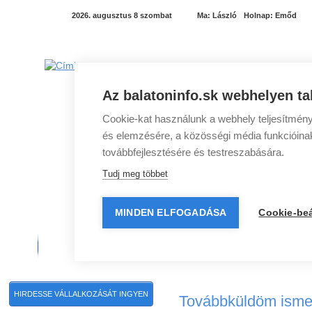
2026. augusztus 8 szombat
Ma:
László
Holnap:
Emőd
Az balatoninfo.sk webhelyen ta
Cookie-kat használunk a webhely teljesítmény
és elemzésére, a közösségi média funkcióinak 
továbbfejlesztésére és testreszabására.
Tudj meg többet
MINDEN ELFOGADÁSA
Cookie-beá
Balatoni programok
Balatoni szállások
Balato
HIRDESSE VÁLLALKOZÁSÁT INGYEN
Továbbküldöm isme