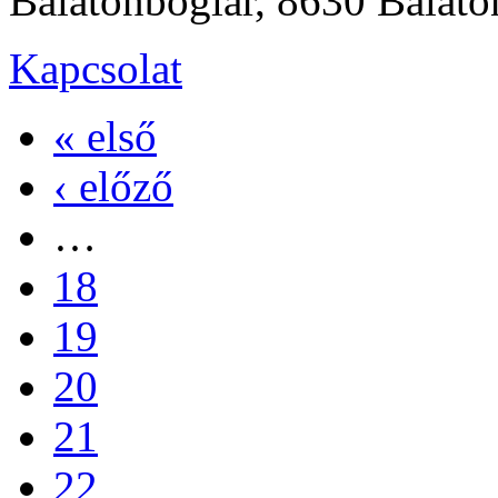
Balatonboglár, 8630 Balato
Kapcsolat
« első
‹ előző
…
18
19
20
21
22