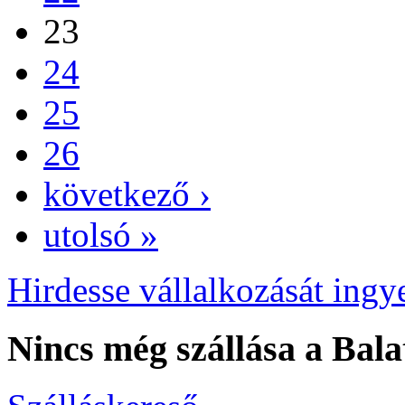
23
24
25
26
következő ›
utolsó »
Hirdesse vállalkozását ingy
Nincs még szállása a Bala