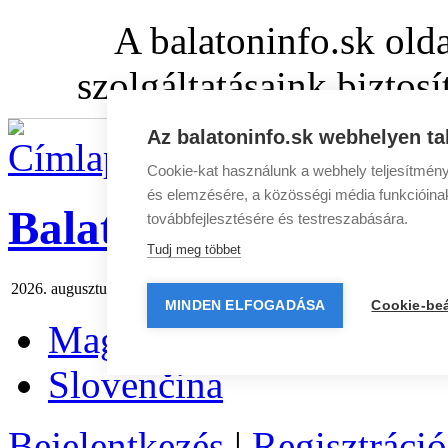
A balatoninfo.sk old
szolgáltatásaink biztos
Az balatoninfo.sk webhelyen ta
Cookie-kat használunk a webhely teljesítmény
és elemzésére, a közösségi média funkcióinak 
BalatonInfo.sk
továbbfejlesztésére és testreszabására.
Tudj meg többet
2026. augusztus 10 hétfő
Ma:
Lörinc
Holnap:
Zsuzsanna
Hírlevél
|
M
MINDEN ELFOGADÁSA
Cookie-beá
Magyar
Slovenčina
Bejelentkezés
|
Regisztráció