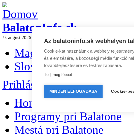
BalatonInfo.sk
9. august 2026
Dnes:
Ľubomíra
Zajtra:
Vavrinec
Spravodaj
|
Reklam
Az balatoninfo.sk webhelyen ta
Magyar
Cookie-kat használunk a webhely teljesítmény
és elemzésére, a közösségi média funkcióinak 
Slovenčina
továbbfejlesztésére és testreszabására.
Tudj meg többet
Prihlásenie
|
Registrácia
MINDEN ELFOGADÁSA
Cookie-beá
Home
Programy pri Balatone
Mestá pri Balatone