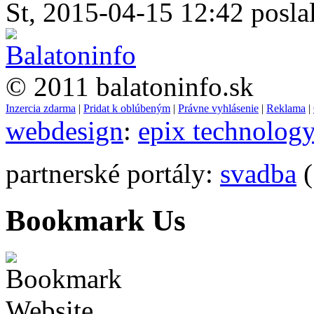
St, 2015-04-15 12:42 poslal
© 2011 balatoninfo.sk
Inzercia zdarma
|
Pridat k oblúbeným
|
Právne vyhlásenie
|
Reklama
|
webdesign
:
epix technolog
partnerské portály:
svadba
(
Bookmark Us