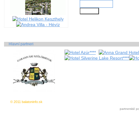
Hlavní partneri
© 2011 balatoninfo.sk
Inzercia zdarma
|
Pridat k oblúbeným
partnerské po