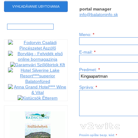
VYHĽADÁVANIE UBYTOVANIA
portal manager
info@balatoninfo.sk
Hľadať:
Meno:
*
E-mail:
*
Predmet:
*
Správa:
*
          ____               _   _          
 __   __ |___ \  __      __ (_) | |_    ___ 
 \ \ / /   __) | \ \ /\ / / | | | __|  / __|
  \ V /   / __/   \ V  V /  | | | |_  | (__ 
   \_/   |_____|   \_/\_/   |_|  \__|  \___|
Prosím opíšte bezp. kód:
*