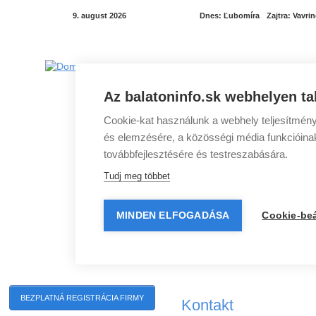
9. august 2026
Dnes:
Ľubomíra
Zajtra:
Vavrin
Az balatoninfo.sk webhelyen ta
Cookie-kat használunk a webhely teljesítmény
és elemzésére, a közösségi média funkcióinak 
továbbfejlesztésére és testreszabására.
Tudj meg többet
MINDEN ELFOGADÁSA
Cookie-beá
Programy pri Balatone
Mestá pri Balatone
BEZPLATNÁ REGISTRÁCIA FIRMY
Kontakt