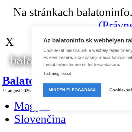
Na stránkach balatoninfo
(Právn
X
Az balatoninfo.sk webhelyen ta
Cookie-kat használunk a webhely teljesítmény
és elemzésére, a közösségi média funkcióinak 
továbbfejlesztésére és testreszabására.
Tudj meg többet
BalatonInfo.sk
MINDEN ELFOGADÁSA
Cookie-beá
9. august 2026
Dnes:
Ľubomíra
Zajtra:
Vavrinec
Spravodaj
|
Reklam
Magyar
Slovenčina