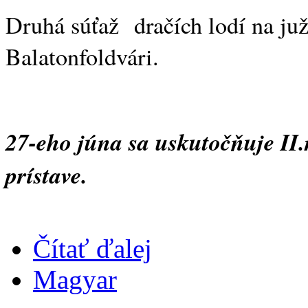
Druhá súťaž dračích lodí na ju
Balatonfoldvári.
27-eho júna sa uskutočňuje II.
prístave.
Čítať ďalej
Magyar