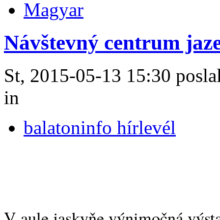
Magyar
Návštevný centrum jaz
St, 2015-05-13 15:30 poslal
in
balatoninfo hírlevél
V aule jaskyňe výnimočná výsta