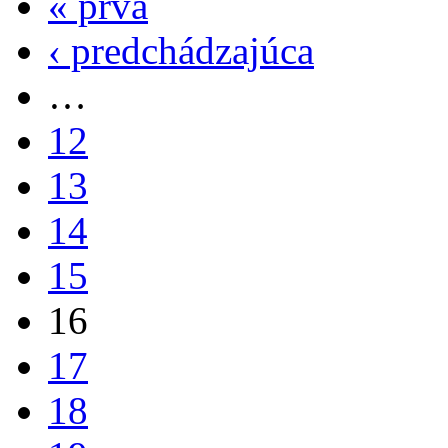
« prvá
‹ predchádzajúca
…
12
13
14
15
16
17
18