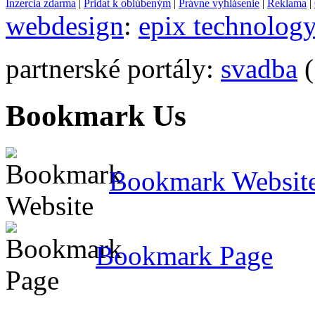
Inzercia zdarma
|
Pridat k oblúbeným
|
Právne vyhlásenie
|
Reklama
|
webdesign
:
epix technolog
partnerské portály:
svadba
(
Bookmark Us
Bookmark Websit
Bookmark Page