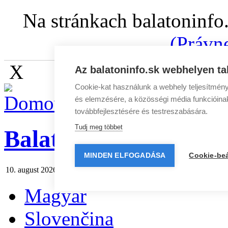
Na stránkach balatoninfo
(Právn
X
Az balatoninfo.sk webhelyen ta
Cookie-kat használunk a webhely teljesítmény
és elemzésére, a közösségi média funkcióinak 
továbbfejlesztésére és testreszabására.
Tudj meg többet
BalatonInfo.sk
MINDEN ELFOGADÁSA
Cookie-beá
10. august 2026 pondelok
Dnes:
Vavrinec
Zajtra:
Zuzana
Spravodaj
Magyar
Slovenčina