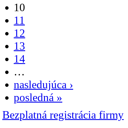
10
11
12
13
14
…
nasledujúca ›
posledná »
Bezplatná registrácia firmy