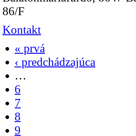
86/F
Kontakt
« prvá
‹ predchádzajúca
…
6
7
8
9