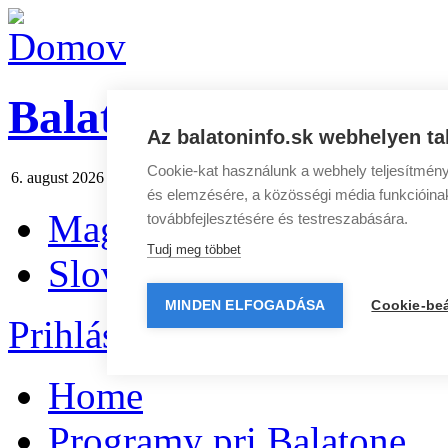
BalatonInfo.sk
Az balatoninfo.sk webhelyen ta
Cookie-kat használunk a webhely teljesítmény
6. august 2026 štvrtok
Dnes:
Jozefína
Zajtra:
Štefánia
Spravodaj
|
Re
és elemzésére, a közösségi média funkcióinak 
Magyar
továbbfejlesztésére és testreszabására.
Tudj meg többet
Slovenčina
MINDEN ELFOGADÁSA
Cookie-beá
Prihlásenie
|
Registrácia
Home
Programy pri Balatone