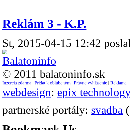
Reklám 3 - K.P.
St, 2015-04-15 12:42 poslal
© 2011 balatoninfo.sk
Inzercia zdarma
|
Pridat k oblúbeným
|
Právne vyhlásenie
|
Reklama
|
webdesign
:
epix technolog
partnerské portály:
svadba
(
Bookmark Us