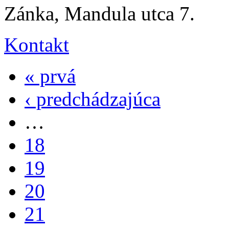
Zánka, Mandula utca 7.
Kontakt
« prvá
‹ predchádzajúca
…
18
19
20
21