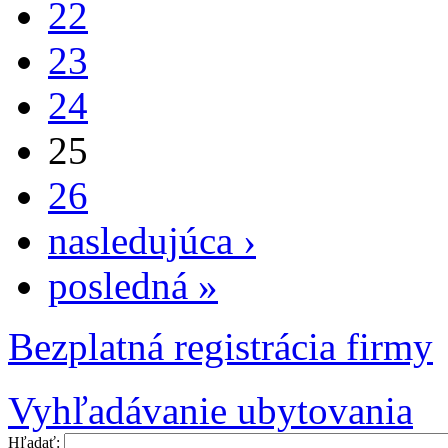
22
23
24
25
26
nasledujúca ›
posledná »
Bezplatná registrácia firmy
Vyhľadávanie ubytovania
Hľadať: