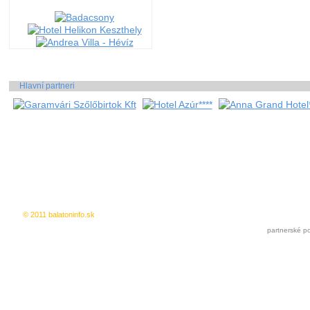
Hlavní partneri
© 2011 balatoninfo.sk
Inzercia zdarma
|
Pridat k oblúbeným
partnerské po