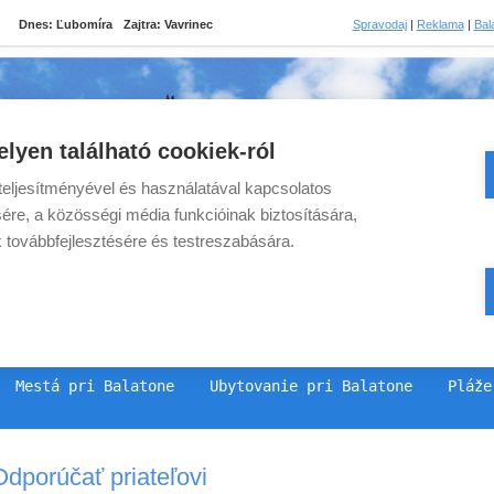
Dnes:
Ľubomíra
Zajtra:
Vavrinec
Spravodaj
|
Reklama
|
Bal
lyen található cookiek-ról
eljesítményével és használatával kapcsolatos
ére, a közösségi média funkcióinak biztosítására,
k továbbfejlesztésére és testreszabására.
Mestá pri Balatone
Ubytovanie pri Balatone
Pláže
Odporúčať priateľovi