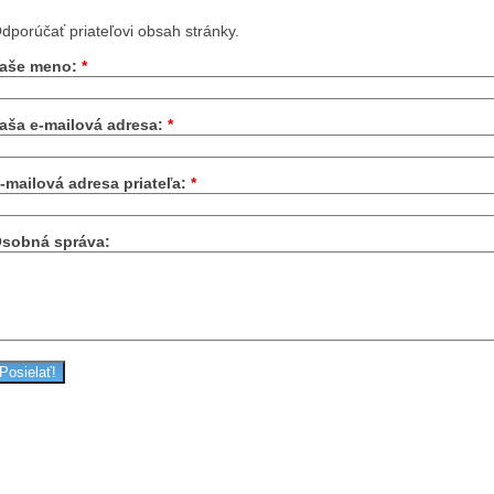
dporúčať priateľovi obsah stránky.
aše meno:
*
aša e-mailová adresa:
*
-mailová adresa priateľa:
*
sobná správa: