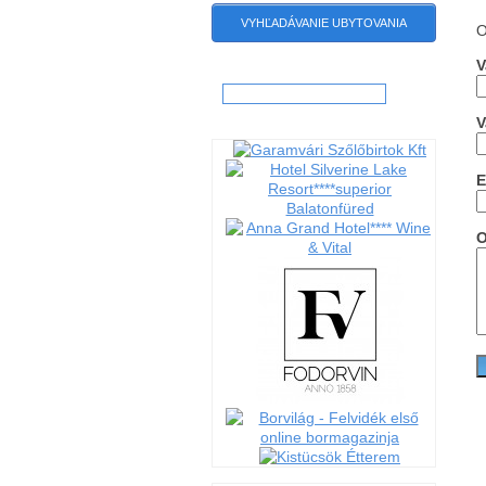
VYHĽADÁVANIE UBYTOVANIA
O
V
Hľadať:
V
E
O