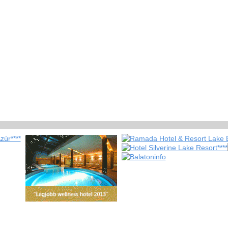
Inzercia zdarma
|
Pridat k oblúbeným
|
Právne vyhlásenie
|
Reklama
|
O nás
|
Kontakt