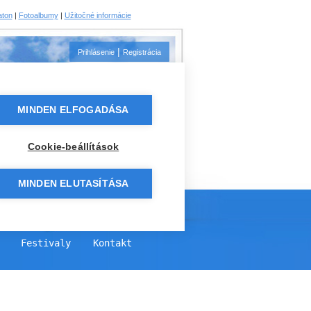
aton
|
Fotoalbumy
|
Užitočné informácie
|
Prihlásenie
Registrácia
MINDEN ELFOGADÁSA
Cookie-beállítások
MINDEN ELUTASÍTÁSA
Festivaly
Kontakt