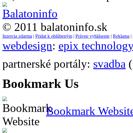
© 2011 balatoninfo.sk
Inzercia zdarma
|
Pridat k oblúbeným
|
Právne vyhlásenie
|
Reklama
|
webdesign
:
epix technolog
partnerské portály:
svadba
(
Bookmark Us
Bookmark Websit