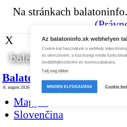
Na stránkach balatoninfo
(Právn
X
Az balatoninfo.sk webhelyen ta
Cookie-kat használunk a webhely teljesítmény
és elemzésére, a közösségi média funkcióinak 
továbbfejlesztésére és testreszabására.
Tudj meg többet
BalatonInfo.sk
MINDEN ELFOGADÁSA
Cookie-beá
8. august 2026 sobota
Dnes:
Oskár
Zajtra:
Ľubomíra
Spravodaj
|
Rek
Magyar
Slovenčina