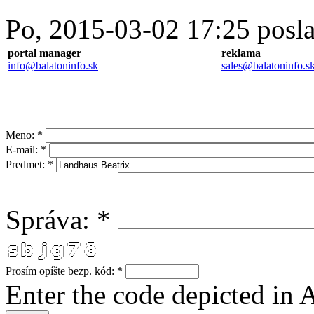
Po, 2015-03-02 17:25 posl
portal manager
reklama
info@balatoninfo.sk
sales@
balatoninfo
.s
Meno:
*
E-mail:
*
Predmet:
*
Správa:
*
        _         _           _____    ___  
  ___  | |__     (_)   __ _  |___  |  ( _ ) 
 / __| | '_ \    | |  / _` |    / /   / _ \ 
 \__ \ | |_) |   | | | (_| |   / /   | (_) |
 |___/ |_.__/   _/ |  \__, |  /_/     \___/ 
               |__/   |___/                 
Prosím opíšte bezp. kód:
*
Enter the code depicted in A